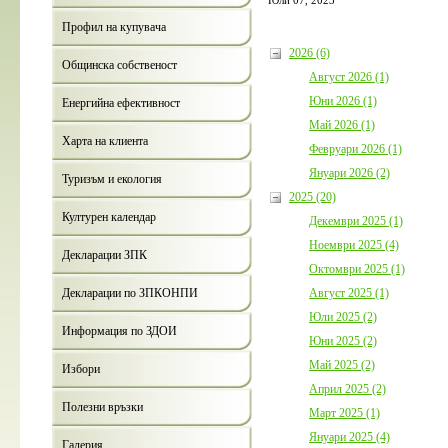
Юли 07, 2023
България с план
съжителство с 
Профил на купувача
Дата:
05.08.202
2026 (6)
Общинска собственост
Август 2026 (1)
Юни 2026 (1)
Енергийна ефективност
Май 2026 (1)
Харта на клиента
Февруари 2026 (1)
Януари 2026 (2)
Туризъм и екология
2025 (20)
Културен календар
Декември 2025 (1)
Покана за
Годишния о
Ноември 2025 (4)
приключва
Декларации ЗПК
бюджет за 
Октомври 2025 (1)
Борино
Август 2025 (1)
Декларации по ЗПКОНПИ
Дата:
03.0
Юли 2025 (2)
Информация по ЗДОИ
Юни 2025 (2)
Май 2025 (2)
Избори
Април 2025 (2)
Полезни връзки
Март 2025 (1)
Януари 2025 (4)
Галерия