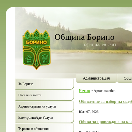
Община Борино
официален сайт
Администрация
Общи
За Борино
Начало
>
Архив на обяви
Населени места
Обявление за избор на съде
Административни услуги
Юли 07, 2023
ЕлектронниАдмУслуги
Обява за провеждане на ко
Търгове и обявления
Борино ще бъде