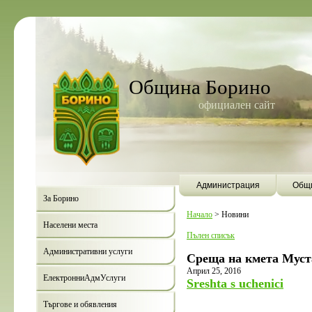
Община Борино
официален сайт
Администрация
Общи
За Борино
Начало
>
Новини
Населени места
Пълен списък
Административни услуги
Среща на кмета Муст
Април 25, 2016
ЕлектронниАдмУслуги
Sreshta s uchenici
Търгове и обявления