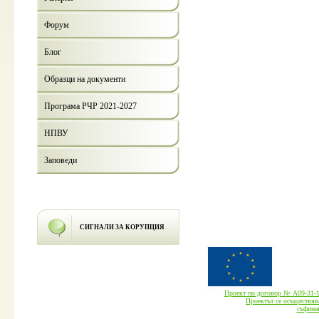
Форум
Блог
Образци на документи
Програма РЧР 2021-2027
НПВУ
Заповеди
СИГНАЛИ ЗА КОРУПЦИЯ
Проект по договор № А09-3
Проектът се осъществява
cъфина