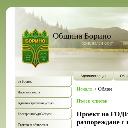
Община Борино
официален сайт
Администрация
Общи
За Борино
Начало
>
Обяви
Населени места
Пълен списък
Административни услуги
Проект на ГОД
ЕлектронниАдмУслуги
разпореждане с 
Търгове и обявления