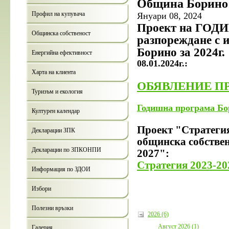
Община Борино з
Профил на купувача
Януари 08, 2024
Проект на ГОД
Общинска собственост
разпореждане с 
Борино за 2024г.
Енергийна ефективност
08.01.2024г.:
Харта на клиента
ОБЯВЛЕНИЕ П
Туризъм и екология
Годишна програма Бо
Културен календар
Проект "Стратегия
Декларации ЗПК
общинска собствен
Декларации по ЗПКОНПИ
2027":
Стратегия 2023-20
Информация по ЗДОИ
Избори
Полезни връзки
2026 (6)
Август 2026 (1)
Галерия