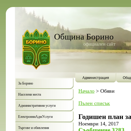
Община Борино
официален сайт
Администрация
Общи
За Борино
Начало
>
Обяви
Населени места
Пълен списък
Административни услуги
Годишен план за
ЕлектронниАдмУслуги
Ноември 14, 2017
Търгове и обявления
Съобщение 3283