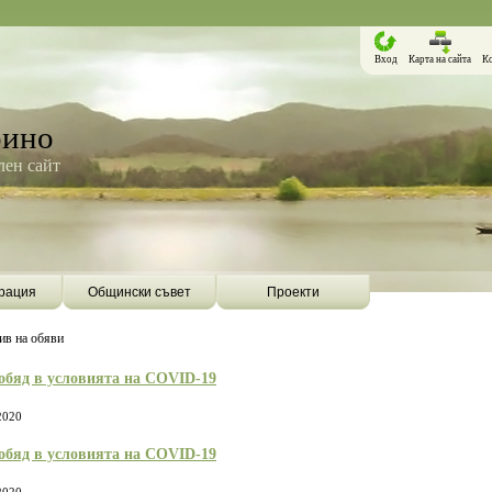
Вход
Карта на сайта
К
рино
ен сайт
рация
Общински съвет
Проекти
ив на обяви
 обяд в условията на COVID-19
2020
 обяд в условията на COVID-19
Борино ще бъде първата община в
Община Борино ск