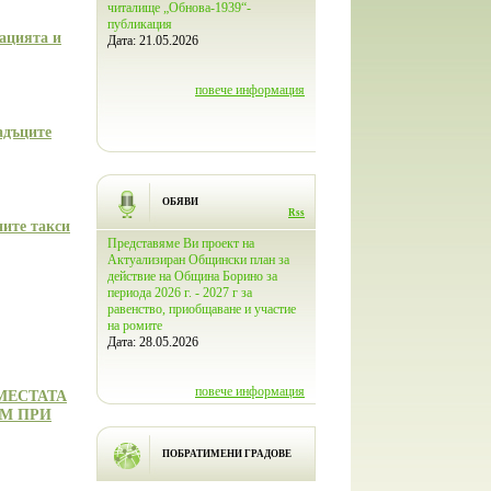
002-4.007-
читалище „Обнова-1939“-
читалище "Обнова – 1939“ в с
026г.
публикация
Борино бе открит Дигитален 
зацията и
Дата:
21.05.2026
към Народно читалище
„Обнова-1939“ - с.Борино
Дата:
27.03.2026
ече информация
повече информация
повече инфо
адъците
ОБЯВИ
Rss
ните такси
ответствие с
Представяме Ви проект на
Проект Програма за овладява
ование чл. 37
Актуализиран Общински план за
популацията на безстопанстве
ланирането на
действие на Община Борино за
кучета на територията на Об
 приета с ПМС
периода 2026 г. - 2027 г за
Борино - 2026
., обн., ДВ, бр.
равенство, приобщаване и участие
Дата:
20.02.2026
убликува за
на ромите
не на
Дата:
28.05.2026
лан за соц
повече инфо
повече информация
МЕСТАТА
ИМ ПРИ
ече информация
ПОБРАТИМЕНИ ГРАДОВЕ