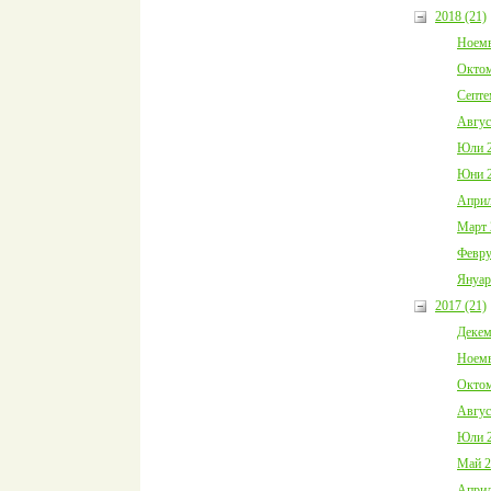
2018 (21)
Ноемв
Октом
Септе
Авгус
Юли 2
Юни 2
Април
Март 
Февру
Януар
2017 (21)
Декем
Ноемв
Октом
Авгус
Юли 2
Май 2
Април