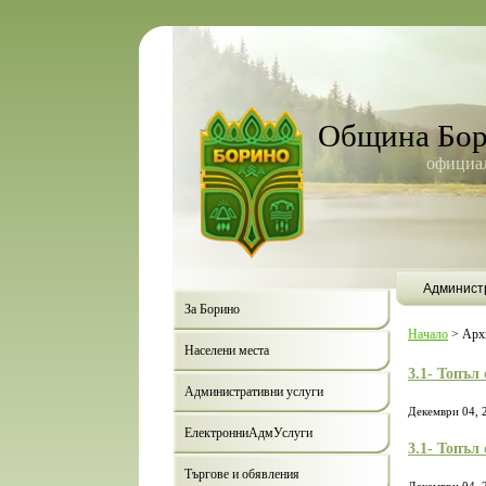
Община Бо
официал
Админист
За Борино
Начало
>
Арх
Населени места
3.1- Топъл
Административни услуги
Декември 04, 
ЕлектронниАдмУслуги
3.1- Топъл
Търгове и обявления