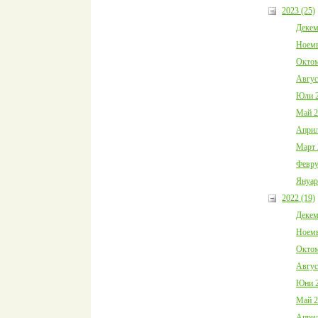
2023 (25)
Декем
Ноемв
Октом
Авгус
Юли 2
Май 2
Април
Март 
Февру
Януар
2022 (19)
Декем
Ноемв
Октом
Авгус
Юни 2
Май 2
Април