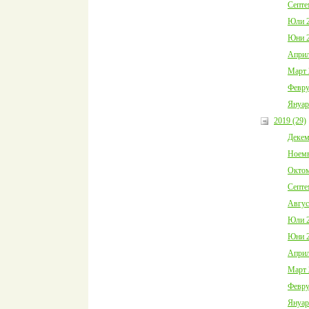
Септе
Юли 2
Юни 2
Април
Март 
Февру
Януар
2019 (29)
Декем
Ноемв
Октом
Септе
Авгус
Юли 2
Юни 2
Април
Март 
Февру
Януар