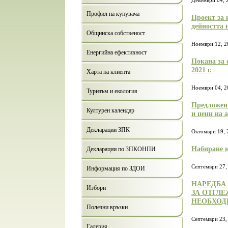
Декември 04, 
Профил на купувача
Проект за 
дейността 
Общинска собственост
Ноември 12, 2
Енергийна ефективност
Покана за 
2021 г.
Харта на клиента
Ноември 04, 2
Туризъм и екология
Предложени
Културен календар
и цени на 
Декларации ЗПК
Октомври 19, 
Набиране н
Декларации по ЗПКОНПИ
Септември 27,
Информация по ЗДОИ
НАРЕДБА
Избори
ЗА ОТГЛ
НЕОБХОД
Полезни връзки
Септември 23,
Галерия