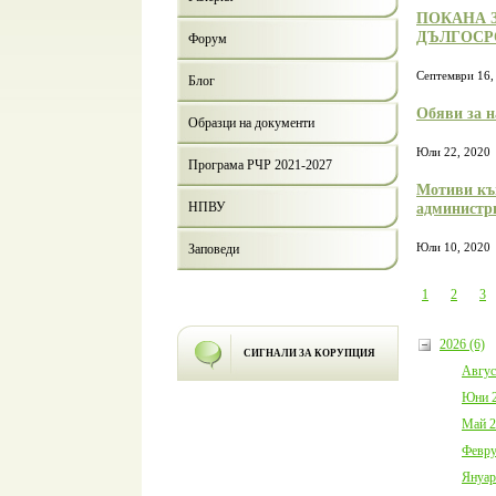
ПОКАНА 
ДЪЛГОСР
Форум
Септември 16,
Блог
Обяви за н
Образци на документи
Юли 22, 2020
Програма РЧР 2021-2027
Мотиви към
НПВУ
администри
Юли 10, 2020
Заповеди
1
2
3
2026 (6)
СИГНАЛИ ЗА КОРУПЦИЯ
Авгус
Юни 2
Май 2
Февру
Януар