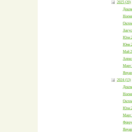
2025 (20)
Декем
Ноемв
Октом
Авгус
Юли 2
Юни 2
Май 2
Април
Март 
Януар
2024 (13)
Декем
Ноемв
Октом
Юли 2
Март 
Февру
Януар