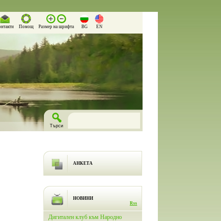
онтакти
Помощ
Размер на шрифта
BG
EN
АНКЕТА
НОВИНИ
Rss
лючи
Дигитален клуб към Народно
На 26.03.2026 г. в Народно