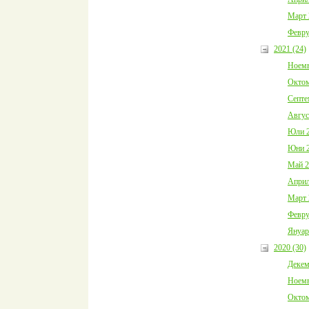
Март 
Февру
2021 (24)
Ноемв
Октом
Септе
Авгус
Юли 2
Юни 2
Май 2
Април
Март 
Февру
Януар
2020 (30)
Декем
Ноемв
Октом