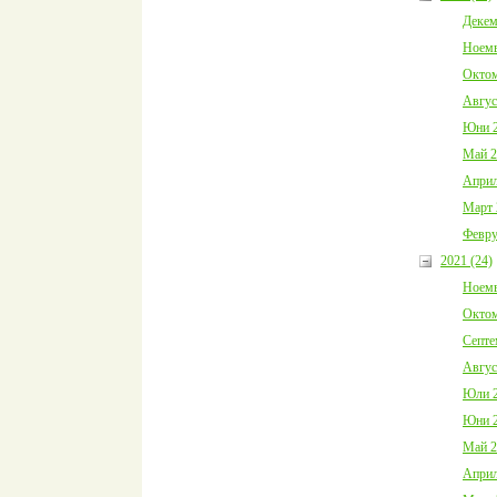
Декем
Ноемв
Октом
Авгус
Юни 2
Май 2
Април
Март 
Февру
2021 (24)
Ноемв
Октом
Септе
Авгус
Юли 2
Юни 2
Май 2
Април