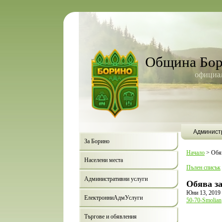
Община Бо
официал
Админист
За Борино
Начало
>
Обя
Населени места
Пълен списък
Административни услуги
Обява за
Юни 13, 2019
ЕлектронниАдмУслуги
50-70-Smolian
Търгове и обявления