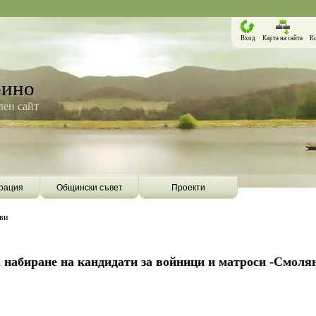
Вход
Карта на сайта
К
рино
ен сайт
рация
Общински съвет
Проекти
ви
 набиране на кандидати за войници и матроси -Смоля
Борино ще бъде първата община в
Община Борино ск