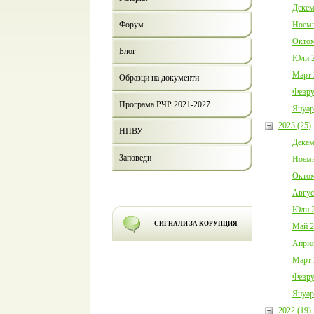
Декем
Ноемв
Форум
Октом
Блог
Юли 2
Март 
Образци на документи
Февру
Програма РЧР 2021-2027
Януар
2023 (25)
НПВУ
Декем
Заповеди
Ноемв
Октом
Авгус
Юли 2
СИГНАЛИ ЗА КОРУПЦИЯ
Май 2
Април
Март 
Февру
Януар
2022 (19)