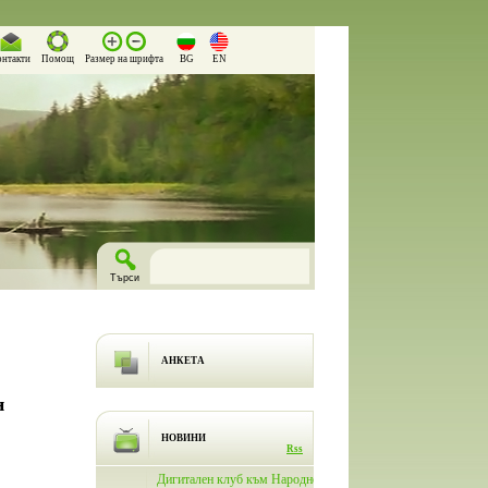
онтакти
Помощ
Размер на шрифта
BG
EN
АНКЕТА
н
НОВИНИ
Rss
лючи
Дигитален клуб към Народно
На 26.03.2026 г. в Народно