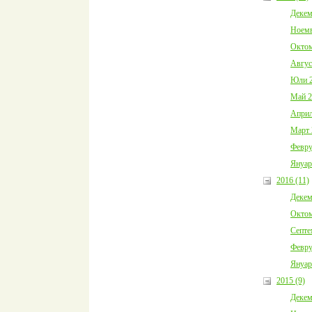
Декем
Ноемв
Октом
Авгус
Юли 2
Май 2
Април
Март 
Февру
Януар
2016 (11)
Декем
Октом
Септе
Февру
Януар
2015 (9)
Декем