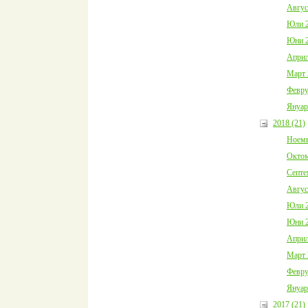
Авгус
Юли 2
Юни 2
Април
Март 
Февру
Януар
2018 (21)
Ноемв
Октом
Септе
Авгус
Юли 2
Юни 2
Април
Март 
Февру
Януар
2017 (21)