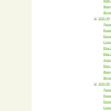
Март 
Февру
Януар
2020 (30)
Декем
Ноемв
Октом
Септе
Юли 2
Юни 2
Април
Март 
Февру
Януар
2019 (29)
Декем
Ноемв
Октом
Септе