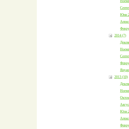
Ноемв
Септе
Юни 2
Април
Февру
2014 (7)
Декем
Ноемв
Септе
Февру
Януар
2013 (10)
Декем
Ноемв
Октом
Авгус
Юли 2
Април
Февру