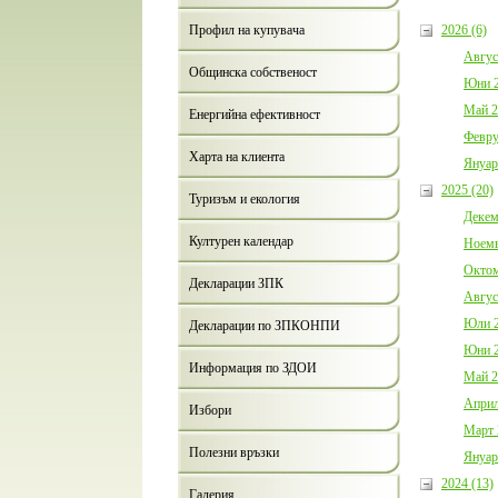
2026 (6)
Профил на купувача
Авгус
Общинска собственост
Юни 2
Май 2
Енергийна ефективност
Февру
Харта на клиента
Януар
2025 (20)
Туризъм и екология
Декем
Културен календар
Ноемв
Октом
Декларации ЗПК
Авгус
Юли 2
Декларации по ЗПКОНПИ
Юни 2
Информация по ЗДОИ
Май 2
Април
Избори
Март 
Полезни връзки
Януар
2024 (13)
Галерия