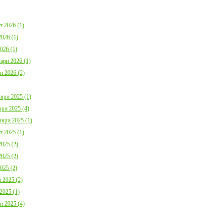
България с план за мирно
Договор:BG16FFPR
съжителство с мечките
0001-C01 от 17.07.2
Дата:
05.08.2026
Дата:
20.07.2026
т 2026 (1)
026 (1)
повече информация
пов
026 (1)
ари 2026 (1)
и 2026 (2)
ври 2025 (1)
ри 2025 (4)
Покана за публично обсъждане
Община Борино в съ
Годишния отчет за изпълнението и
изискванията на осн
ври 2025 (1)
приключването на Общинския
(1) от Наредба за п
т 2025 (1)
бюджет за 2025 г. на Община
социалните услуги,
Борино
№ 133 от 6.04.2021 г
025 (2)
Дата:
03.08.2026
29 от 9.04.2021 г. п
обществено обсъжда
025 (2)
Общински годишен п
025 (2)
повече информация
Дата:
04.06.2026
 2025 (2)
2025 (1)
пов
и 2025 (4)