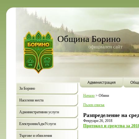
Община Борино
официален сайт
Администрация
Общи
За Борино
Начало
>
Обяви
Населени места
Пълен списък
Административни услуги
Разпределение на сред
Февруари 26, 2018
ЕлектронниАдмУслуги
Протокол и средства за 201
Търгове и обявления