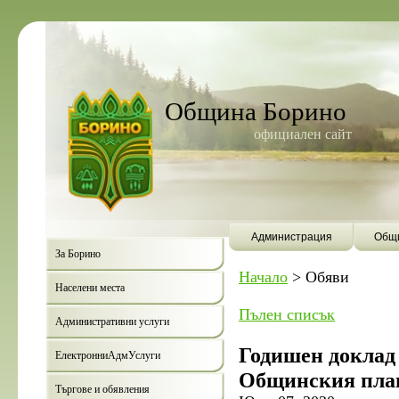
Община Борино
официален сайт
Администрация
Общи
За Борино
Начало
>
Обяви
Населени места
Пълен списък
Административни услуги
Годишен доклад 
ЕлектронниАдмУслуги
Общинския план 
Търгове и обявления