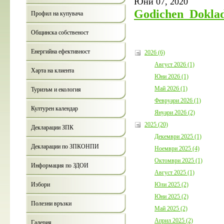
Юни 07, 2020
Godichen_Doklad
Профил на купувача
Общинска собственост
Енергийна ефективност
2026 (6)
Август 2026 (1)
Харта на клиента
Юни 2026 (1)
Май 2026 (1)
Туризъм и екология
Февруари 2026 (1)
Културен календар
Януари 2026 (2)
2025 (20)
Декларации ЗПК
Декември 2025 (1)
Декларации по ЗПКОНПИ
Ноември 2025 (4)
Октомври 2025 (1)
Информация по ЗДОИ
Август 2025 (1)
Юли 2025 (2)
Избори
Юни 2025 (2)
Полезни връзки
Май 2025 (2)
Април 2025 (2)
Галерия