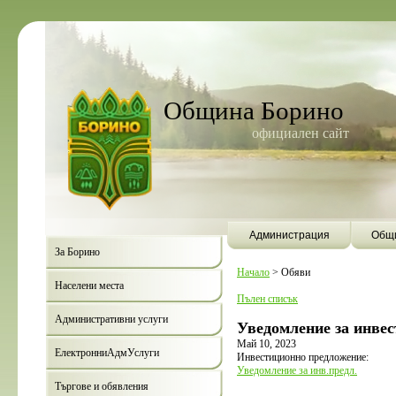
Община Борино
официален сайт
Администрация
Общи
За Борино
Начало
>
Обяви
Населени места
Пълен списък
Административни услуги
Уведомление за инве
Май 10, 2023
ЕлектронниАдмУслуги
Инвестиционно предложение:
Уведомление за инв.предл.
Търгове и обявления