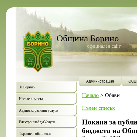
Община Борино
официален сайт
Администрация
Общи
За Борино
Начало
>
Обяви
Населени места
Пълен списък
Административни услуги
Покана за публ
ЕлектронниАдмУслуги
бюджета на Общи
Търгове и обявления