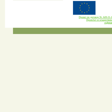
Проект по договор № А09-3
Проектът се осъществява
cъфина