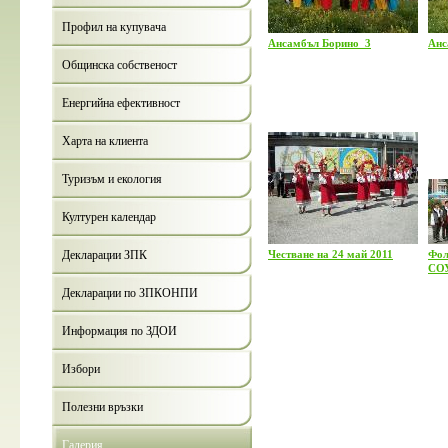
Профил на купувача
Ансамбъл Борино_3
Анс
Общинска собственост
Енергийна ефективност
Харта на клиента
Туризъм и екология
Културен календар
Декларации ЗПК
Честване на 24 май 2011
Фол
СОУ
Декларации по ЗПКОНПИ
Информация по ЗДОИ
Избори
Полезни връзки
Галерия