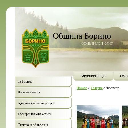
Община Борино
официален сайт
Администрация
Общи
За Борино
Начало
>
Галерия
>
Фолклор
Населени места
Административни услуги
ЕлектронниАдмУслуги
Търгове и обявления