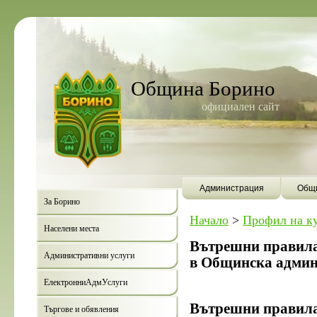
Община Борино
официален сайт
Администрация
Общи
За Борино
Начало
>
Профил на к
Населени места
Вътрешни правила
Административни услуги
в Общинска админ
ЕлектронниАдмУслуги
Вътрешни правила 
Търгове и обявления