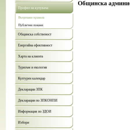
Общинска админи
Профил на купувача
Вътрешни правила
Публични покани
Общинска собственост
Енергийна ефективност
Харта на клиента
Туризъм и екология
Културен календар
Декларации ЗПК
Декларации по ЗПКОНПИ
Информация по ЗДОИ
Избори