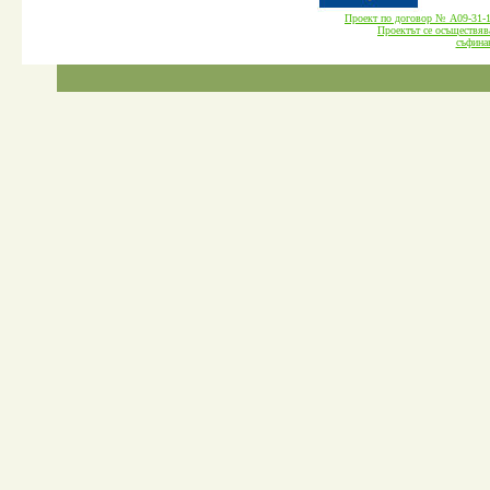
Проект по договор № А09-3
Проектът се осъществява
cъфина