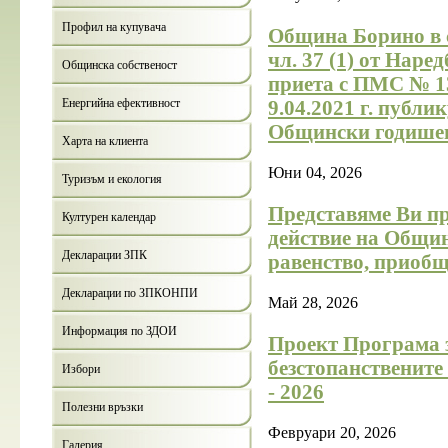
Профил на купувача
Община Борино в с
чл. 37 (1) от Наре
Общинска собственост
приета с ПМС № 133 
Енергийна ефективност
9.04.2021 г. публи
Общински годишен
Харта на клиента
Юни 04, 2026
Туризъм и екология
Представяме Ви п
Културен календар
действие на Община
Декларации ЗПК
равенство, приобщ
Декларации по ЗПКОНПИ
Май 28, 2026
Информация по ЗДОИ
Проект Програма з
безстопанствените
Избори
- 2026
Полезни връзки
Февруари 20, 2026
Галерия