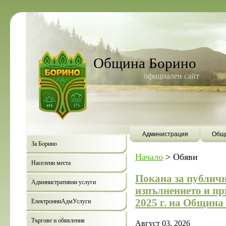
Община Борино
официален сайт
Администрация
Общи
За Борино
Начало
>
Обяви
Населени места
Покана за публичн
Административни услуги
изпълнението и п
2025 г. на Община
ЕлектронниАдмУслуги
Търгове и обявления
Август 03, 2026