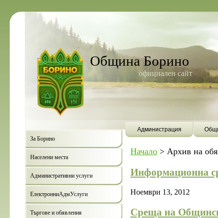
Община Борино
официален сайт
Администрация
Общи
За Борино
Начало
>
Архив на об
Населени места
Информационна ср
Административни услуги
Ноември 13, 2012
ЕлектронниАдмУслуги
Среща на Общинск
Търгове и обявления