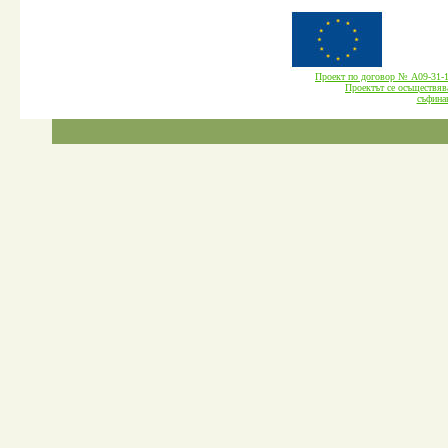
Проект по договор № А09-3
Проектът се осъществява
cъфина