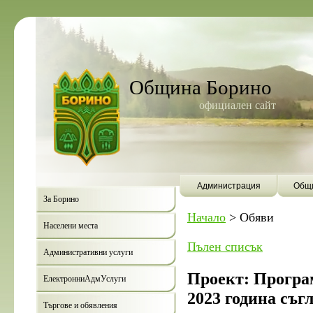
Община Борино
официален сайт
Администрация
Общи
За Борино
Начало
>
Обяви
Населени места
Пълен списък
Административни услуги
Проект: Програм
ЕлектронниАдмУслуги
2023 година съгл
Търгове и обявления