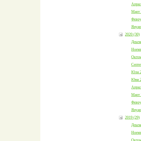
Април
Март 
Февру
Януар
2020 (30)
Декем
Ноемв
Октом
Септе
Юли 2
Юни 2
Април
Март 
Февру
Януар
2019 (29)
Декем
Ноемв
Октом