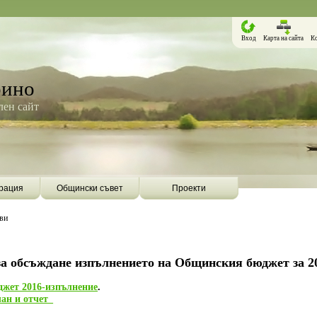
Вход
Карта на сайта
К
рино
ен сайт
рация
Общински съвет
Проекти
ви
а обсъждане изпълнението на Общинския бюджет за 20
джет 2016-изпълнение
.
ан и отчет_
Борино ще бъде първата община в
Община Борино ск