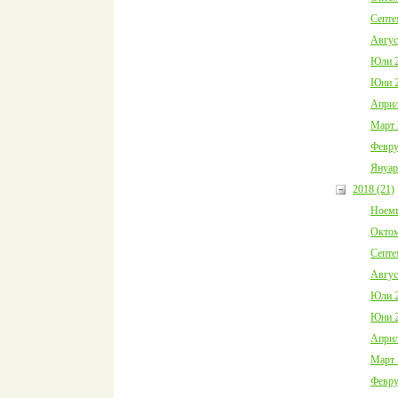
Септе
Авгус
Юли 2
Юни 2
Април
Март 
Февру
Януар
2018 (21)
Ноемв
Октом
Септе
Авгус
Юли 2
Юни 2
Април
Март 
Февру