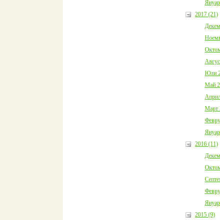
Януар
2017 (21)
Декем
Ноемв
Октом
Авгус
Юли 2
Май 2
Април
Март 
Февру
Януар
2016 (11)
Декем
Октом
Септе
Февру
Януар
2015 (9)