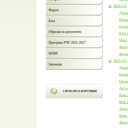
2024 (13)
Форум
Декем
Ноемв
Блог
Октом
Образци на документи
Юли 2
Март 
Програма РЧР 2021-2027
Февру
НПВУ
Януар
2023 (25)
Заповеди
Декем
Ноемв
Октом
Авгус
СИГНАЛИ ЗА КОРУПЦИЯ
Юли 2
Май 2
Април
Март 
Февру