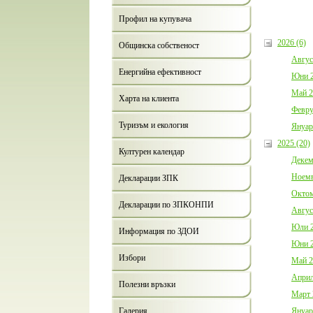
Профил на купувача
2026 (6)
Общинска собственост
Авгус
Енергийна ефективност
Юни 2
Май 2
Харта на клиента
Февру
Туризъм и екология
Януар
2025 (20)
Културен календар
Декем
Ноемв
Декларации ЗПК
Октом
Декларации по ЗПКОНПИ
Авгус
Юли 2
Информация по ЗДОИ
Юни 2
Избори
Май 2
Април
Полезни връзки
Март 
Януар
Галерия