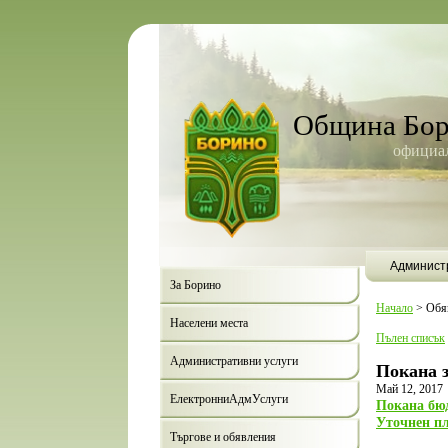
Община Бо
официал
Админист
За Борино
Начало
>
Обя
Населени места
Пълен списък
Административни услуги
Покана з
Май 12, 2017
ЕлектронниАдмУслуги
Покана бю
Уточнен пл
Търгове и обявления