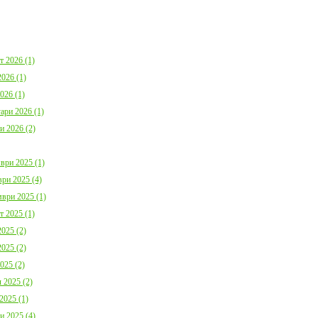
България с план за мирно
Договор:BG16FFPR
съжителство с мечките
0001-C01 от 17.07.2
Дата:
05.08.2026
Дата:
20.07.2026
повече информация
пов
т 2026 (1)
026 (1)
026 (1)
ари 2026 (1)
и 2026 (2)
Покана за публично обсъждане
Община Борино в съ
ври 2025 (1)
Годишния отчет за изпълнението и
изискванията на осн
приключването на Общинския
(1) от Наредба за п
ри 2025 (4)
бюджет за 2025 г. на Община
социалните услуги,
ври 2025 (1)
Борино
№ 133 от 6.04.2021 г
Дата:
03.08.2026
29 от 9.04.2021 г. п
т 2025 (1)
обществено обсъжда
025 (2)
Общински годишен п
повече информация
Дата:
04.06.2026
025 (2)
025 (2)
пов
 2025 (2)
2025 (1)
и 2025 (4)