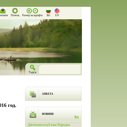
онтакти
Помощ
Размер на шрифта
BG
EN
АНКЕТА
16 год.
НОВИНИ
Rss
лючи
Дигитален клуб към Народно
На 26.03.2026 г. в Народно