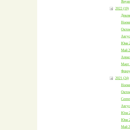
Януар
2022 (19)
Декем
Ноемв
Октом
Авгус
Юни 2
Май 2
Април
Март 
Февру
2021 (24)
Ноемв
Октом
Септе
Авгус
Юли 2
Юни 2
Май 2