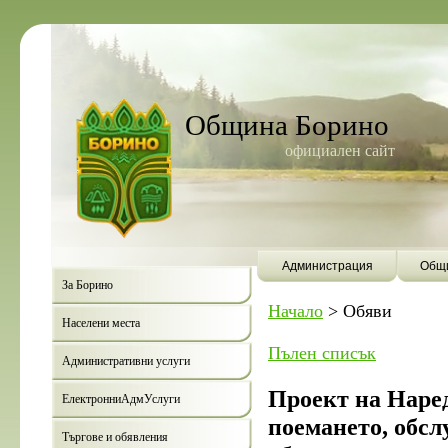
Община Борино
официален сайт
Администрация
Общи
За Борино
Начало
>
Обяви
Населени места
Пълен списък
Административни услуги
Проект на Наред
ЕлектронниАдмУслуги
поемането, обсл
Търгове и обявления