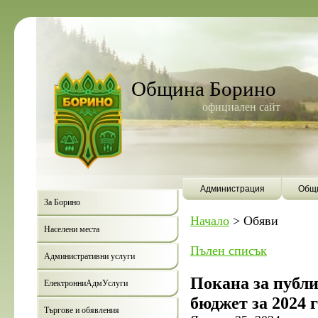
Община Борино
официален сайт
Администрация
Общи
За Борино
Начало
>
Обяви
Населени места
Пълен списък
Административни услуги
Покана за публ
ЕлектронниАдмУслуги
бюджет за 2024 
Търгове и обявления