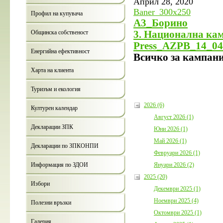
Април 28, 2020
Baner_300x250
Профил на купувача
А3_Борино
Общинска собственост
3. Национална кам
Press_AZPB_14_04
Енергийна ефективност
Всичко за кампан
Харта на клиента
Туризъм и екология
2026 (6)
Културен календар
Август 2026 (1)
Декларации ЗПК
Юни 2026 (1)
Май 2026 (1)
Декларации по ЗПКОНПИ
Февруари 2026 (1)
Януари 2026 (2)
Информация по ЗДОИ
2025 (20)
Избори
Декември 2025 (1)
Ноември 2025 (4)
Полезни връзки
Октомври 2025 (1)
Галерия