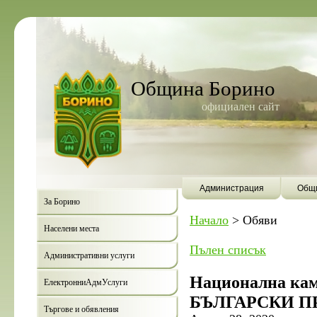
Община Борино
официален сайт
Администрация
Общи
За Борино
Начало
>
Обяви
Населени места
Пълен списък
Административни услуги
Национална к
ЕлектронниАдмУслуги
БЪЛГАРСКИ П
Търгове и обявления