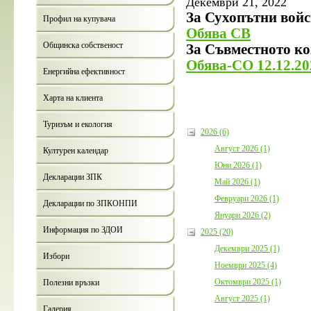
Декември 21, 2022
За Сухопътни войс
Профил на купувача
Обява СВ
Общинска собственост
За Съвместното ко
Обява-СО 12.12.20
Енергийна ефективност
Харта на клиента
Туризъм и екология
2026 (6)
Август 2026 (1)
Културен календар
Юни 2026 (1)
Декларации ЗПК
Май 2026 (1)
Февруари 2026 (1)
Декларации по ЗПКОНПИ
Януари 2026 (2)
Информация по ЗДОИ
2025 (20)
Декември 2025 (1)
Избори
Ноември 2025 (4)
Октомври 2025 (1)
Полезни връзки
Август 2025 (1)
Галерия