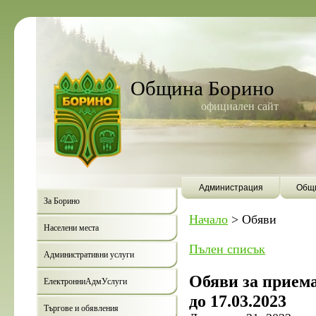
Община Борино
официален сайт
Администрация
Общи
За Борино
Начало
>
Обяви
Населени места
Пълен списък
Административни услуги
Обяви за приема
ЕлектронниАдмУслуги
до 17.03.2023
Търгове и обявления