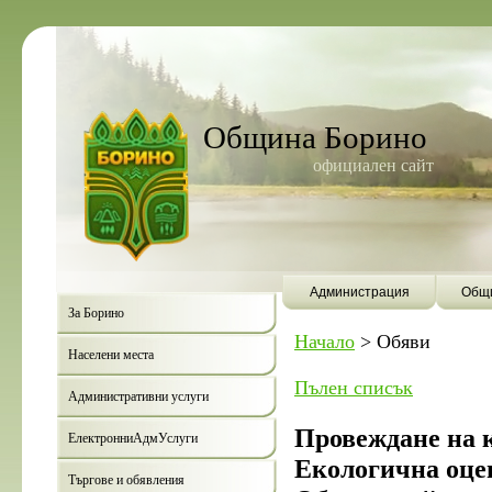
Община Борино
официален сайт
Администрация
Общи
За Борино
Начало
>
Обяви
Населени места
Пълен списък
Административни услуги
Провеждане на 
ЕлектронниАдмУслуги
Екологична оце
Търгове и обявления
Борино ще б