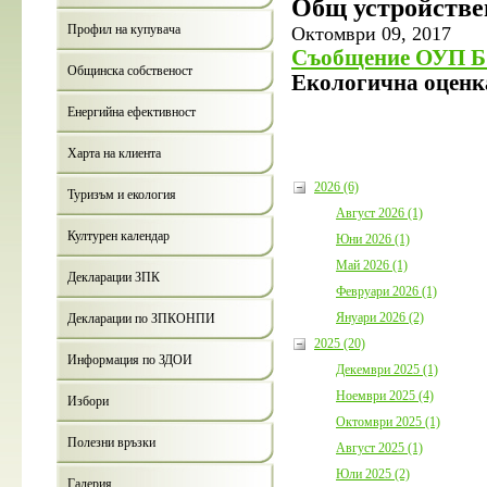
Общ устройстве
България с 
съжителство
Профил на купувача
Октомври 09, 2017
Дата:
05.08.
Съобщение ОУП 
Общинска собственост
Екологична оценк
Енергийна ефективност
Харта на клиента
2026 (6)
Туризъм и екология
Август 2026 (1)
Културен календар
Юни 2026 (1)
Пок
Годи
Май 2026 (1)
при
Декларации ЗПК
бюдж
Февруари 2026 (1)
Бор
Януари 2026 (2)
Декларации по ЗПКОНПИ
Дата
2025 (20)
Информация по ЗДОИ
Декември 2025 (1)
Ноември 2025 (4)
Избори
Октомври 2025 (1)
Полезни връзки
Август 2025 (1)
Юли 2025 (2)
Галерия