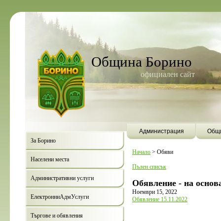
Община Борино
официален сайт
Администрация
Общи
За Борино
Начало
>
Обяви
Населени места
Пълен списък
Административни услуги
Обявление - на основан
Ноември 15, 2022
ЕлектронниАдмУслуги
Обявление 15.11.2022
Търгове и обявления