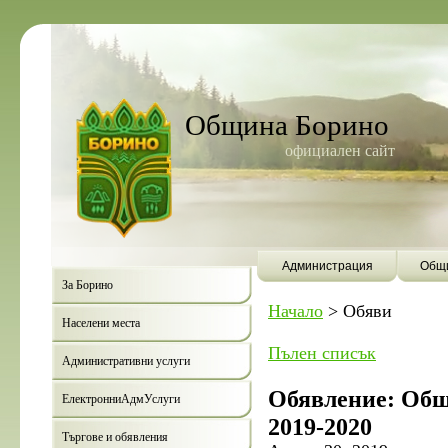
Община Борино
официален сайт
Администрация
Общи
За Борино
Начало
>
Обяви
Населени места
Пълен списък
Административни услуги
Обявление: Общи
ЕлектронниАдмУслуги
2019-2020
Търгове и обявления