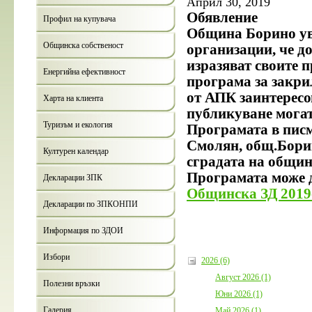
Април 30, 2019
Обявление
Профил на купувача
Община Борино ув
Общинска собственост
организации, че до 
изразяват своите 
Енергийна ефективност
програма за закрил
от АПК заинтересов
Харта на клиента
публикуване могат
Туризъм и екология
Програмата в писме
Смолян, общ.Борин
Културен календар
сградата на общинс
Програмата може д
Декларации ЗПК
Общинска ЗД 2019-
Декларации по ЗПКОНПИ
Информация по ЗДОИ
Избори
2026 (6)
Август 2026 (1)
Полезни връзки
Юни 2026 (1)
Галерия
Май 2026 (1)