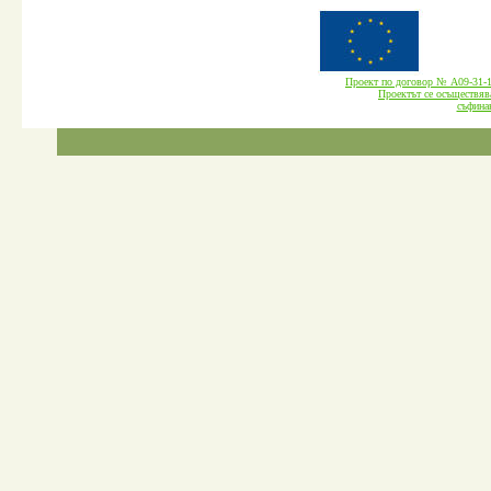
Проект по договор № А09-3
Проектът се осъществява
cъфина