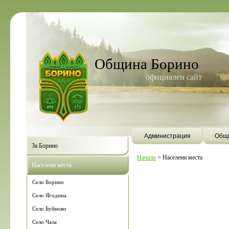
Община Борино
официален сайт
Администрация
Общи
За Борино
Начало
>
Населени места
Населени места
Село Борино
Село Ягодина
Село Буйново
Село Чала