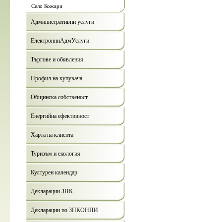
Село Кожари
Административни услуги
ЕлектронниАдмУслуги
Търгове и обявления
Профил на купувача
Общинска собственост
Енергийна ефективност
Харта на клиента
Туризъм и екология
Културен календар
Декларации ЗПК
Декларации по ЗПКОНПИ