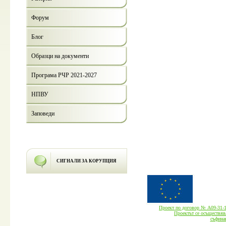
Форум
Блог
Образци на документи
Програма РЧР 2021-2027
НПВУ
Заповеди
СИГНАЛИ ЗА КОРУПЦИЯ
Проект по договор № А09-3
Проектът се осъществява
cъфина