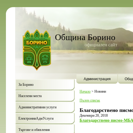
Община Борино
официален сайт
Администрация
Общи
За Борино
Начало
>
Новини
Населени места
Пълен списък
Административни услуги
Благодарствено писм
Декември 20, 2018
ЕлектронниАдмУслуги
Благодарствено писмо-МБ
Търгове и обявления