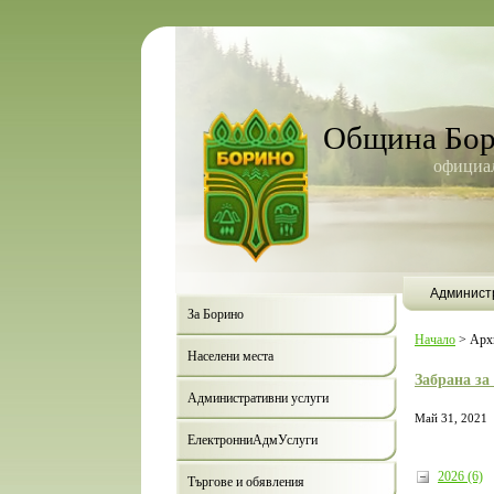
Община Бо
официал
Админист
За Борино
Начало
>
Арх
Населени места
Забрана за
Административни услуги
Май 31, 2021
ЕлектронниАдмУслуги
2026 (6)
Търгове и обявления