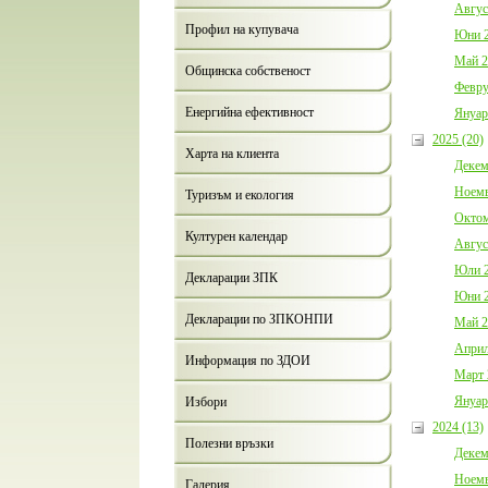
Авгус
Профил на купувача
Юни 2
Май 2
Общинска собственост
Февру
Енергийна ефективност
Януар
2025 (20)
Харта на клиента
Декем
Ноемв
Туризъм и екология
Октом
Културен календар
Авгус
Юли 2
Декларации ЗПК
Юни 2
Декларации по ЗПКОНПИ
Май 2
Април
Информация по ЗДОИ
Март 
Януар
Избори
2024 (13)
Полезни връзки
Декем
Ноемв
Галерия