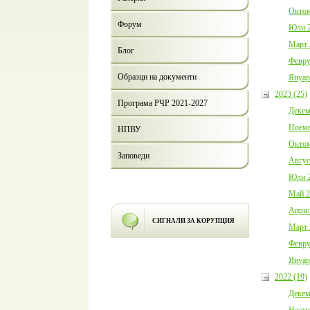
Октом
Форум
Юли 2
Март 
Блог
Февру
Образци на документи
Януар
2023 (25)
Програма РЧР 2021-2027
Декем
Ноемв
НПВУ
Октом
Заповеди
Авгус
Юли 2
Май 2
Април
СИГНАЛИ ЗА КОРУПЦИЯ
Март 
Февру
Януар
2022 (19)
Декем
Ноемв