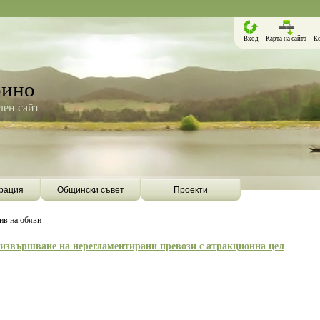
Вход
Карта на сайта
К
рино
ен сайт
рация
Общински съвет
Проекти
ив на обяви
 извършване на нерегламентирани превози с атракционна цел
Борино ще бъде първата община в
Община Борино ск