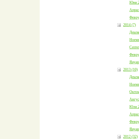
Юни 2
Април
Февру
2014 (7)
Декем
Ноемв
Септе
Февру
Януар
2013 (10)
Декем
Ноемв
Октом
Авгус
Юли 2
Април
Февру
Януар
2012 (32)