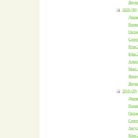
Януар
2020 (30)
Декем
Ноемв
Октом
Септе
Юли 2
Юни 2
Април
Март 
Февру
Януар
2019 (29)
Декем
Ноемв
Октом
Септе
Авгус
Юли 2