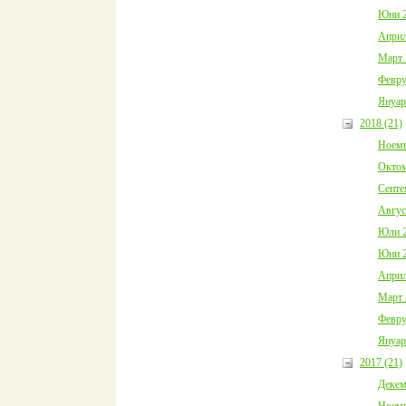
Юни 2
Април
Март 
Февру
Януар
2018 (21)
Ноемв
Октом
Септе
Авгус
Юли 2
Юни 2
Април
Март 
Февру
Януар
2017 (21)
Декем
Ноемв