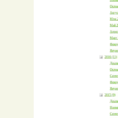
Октом
Авгус
Юли 2
Май 2
Април
Март 
Февру
Януар
2016 (11)
Декем
Октом
Септе
Февру
Януар
2015 (9)
Декем
Ноемв
Септе