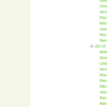
Октом
Авгус
Юни 2
Май 2
Април
Март 
Февру
2021 (24)
Ноемв
Октом
Септе
Авгус
Юли 2
Юни 2
Май 2
Април
Март 
Февру