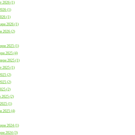
България с план за мирно
Договор:BG16FFPR
т 2026 (1)
съжителство с мечките
0001-C01 от 17.07.2
026 (1)
Дата:
05.08.2026
Дата:
20.07.2026
026 (1)
ари 2026 (1)
повече информация
пов
и 2026 (2)
ври 2025 (1)
ри 2025 (4)
ври 2025 (1)
Покана за публично обсъждане
Община Борино в съ
т 2025 (1)
Годишния отчет за изпълнението и
изискванията на осн
025 (2)
приключването на Общинския
(1) от Наредба за п
бюджет за 2025 г. на Община
социалните услуги,
025 (2)
Борино
№ 133 от 6.04.2021 г
025 (2)
Дата:
03.08.2026
29 от 9.04.2021 г. п
обществено обсъжда
 2025 (2)
Общински годишен п
повече информация
Дата:
04.06.2026
2025 (1)
и 2025 (4)
пов
ври 2024 (1)
ри 2024 (3)