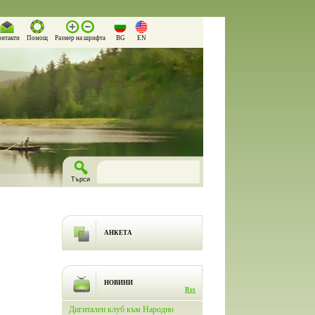
онтакти
Помощ
Размер на шрифта
BG
EN
АНКЕТА
НОВИНИ
Rss
лючи
Дигитален клуб към Народно
На 26.03.2026 г. в Народно