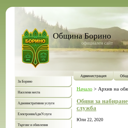
Община Борино
официален сайт
Администрация
Общи
За Борино
Начало
>
Архив на об
Населени места
Обяви за набиране
Административни услуги
служба
ЕлектронниАдмУслуги
Юли 22, 2020
Търгове и обявления