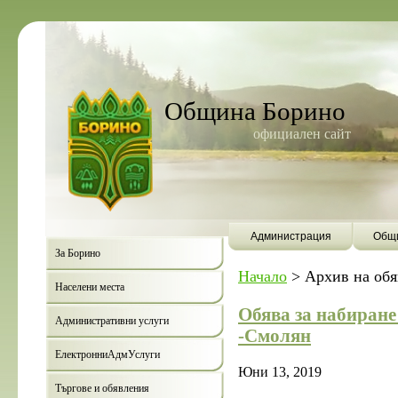
Община Борино
официален сайт
Администрация
Общи
За Борино
Начало
>
Архив на об
Населени места
Обява за набиране
Административни услуги
-Смолян
ЕлектронниАдмУслуги
Юни 13, 2019
Търгове и обявления