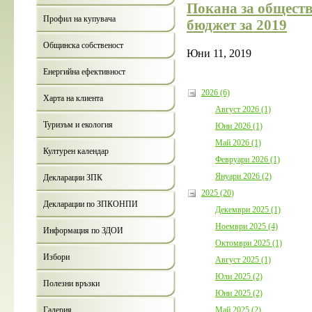
Покана за общест
Профил на купувача
бюджет за 2019
Общинска собственост
Юни 11, 2019
Енергийна ефективност
2026 (6)
Харта на клиента
Август 2026 (1)
Туризъм и екология
Юни 2026 (1)
Май 2026 (1)
Културен календар
Февруари 2026 (1)
Януари 2026 (2)
Декларации ЗПК
2025 (20)
Декларации по ЗПКОНПИ
Декември 2025 (1)
Ноември 2025 (4)
Информация по ЗДОИ
Октомври 2025 (1)
Избори
Август 2025 (1)
Юли 2025 (2)
Полезни връзки
Юни 2025 (2)
Май 2025 (2)
Галерия