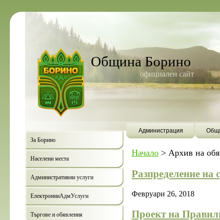
Община Борино
официален сайт
Администрация
Общи
За Борино
Начало
>
Архив на об
Населени места
Разпределение на с
Административни услуги
Февруари 26, 2018
ЕлектронниАдмУслуги
Проект на Правилн
Търгове и обявления