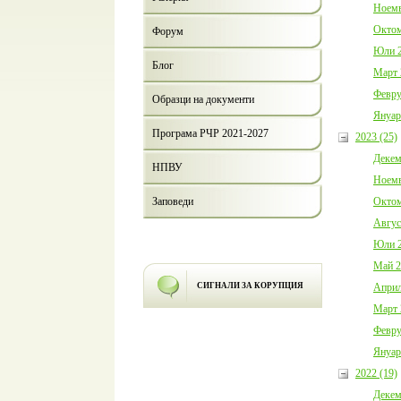
Ноемв
Октом
Форум
Юли 2
Блог
Март 
Февру
Образци на документи
Януар
Програма РЧР 2021-2027
2023 (25)
Декем
НПВУ
Ноемв
Октом
Заповеди
Авгус
Юли 2
Май 2
Април
СИГНАЛИ ЗА КОРУПЦИЯ
Март 
Февру
Януар
2022 (19)
Декем