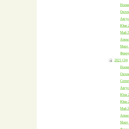
Ноемв
Октом
Авгус
Юни 2
Май 2
Април
Март 
Февру
2021 (24)
Ноемв
Октом
Септе
Авгус
Юли 2
Юни 2
Май 2
Април
Март 