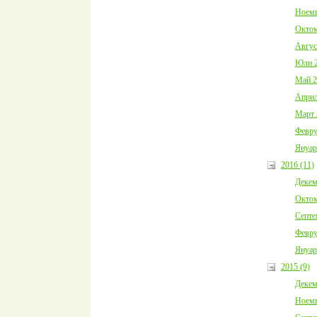
Ноемв
Октом
Авгус
Юли 2
Май 2
Април
Март 
Февру
Януар
2016 (11)
Декем
Октом
Септе
Февру
Януар
2015 (9)
Декем
Ноемв