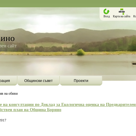
Вход
Карта на сайта
К
рино
ен сайт
рация
Общински съвет
Проекти
ив на обяви
 на консултации по Доклад за Екологична оценка на Предварителен
йствен план на Община Борино
2017
 бъде първата община в
Община Борино сключи
Дигитален клуб къ