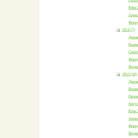
Септе
Юни 2
Април
Февру
2014 (7)
Декем
Ноемв
Септе
Февру
Януар
2013 (10)
Декем
Ноемв
Октом
Авгус
Юли 2
Април
Февру
Януар