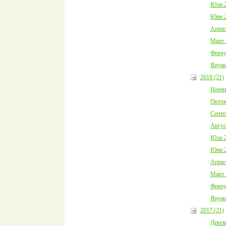
Юли 2
Юни 2
Април
Март 
Февру
Януар
2018 (21)
Ноемв
Октом
Септе
Авгус
Юли 2
Юни 2
Април
Март 
Февру
Януар
2017 (21)
Декем