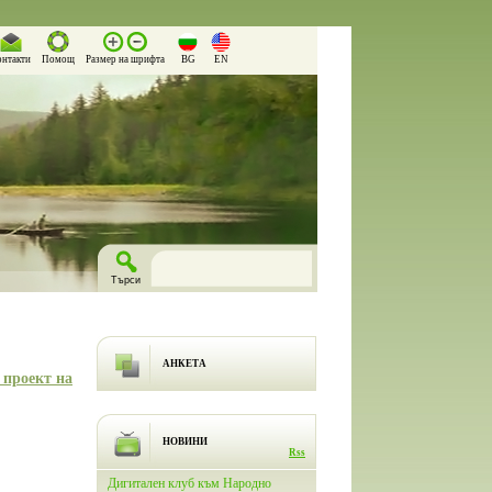
онтакти
Помощ
Размер на шрифта
BG
EN
АНКЕТА
 проект на
НОВИНИ
Rss
м Народно
На 26.03.2026 г. в Народно
Община Борино е партньор н