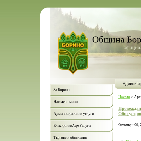
Община Бо
официал
Админист
За Борино
Начало
>
Арх
Населени места
Провеждане
Общ устро
Административни услуги
Октомври 09, 
ЕлектронниАдмУслуги
Търгове и обявления
Борино ще