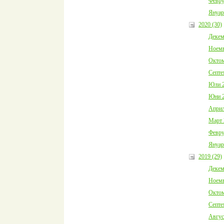
Февру
Януар
2020 (30)
Декем
Ноемв
Октом
Септе
Юли 2
Юни 2
Април
Март 
Февру
Януар
2019 (29)
Декем
Ноемв
Октом
Септе
Авгус