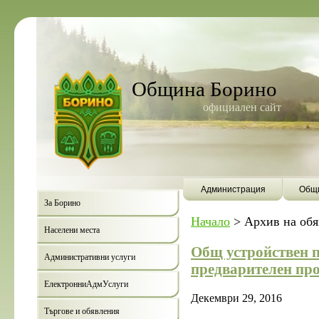
Община Борино
официален сайт
Администрация
Общи
За Борино
Начало
>
Архив на об
Населени места
Общ устройствен 
Административни услуги
предварителен пр
ЕлектронниАдмУслуги
Декември 29, 2016
Търгове и обявления