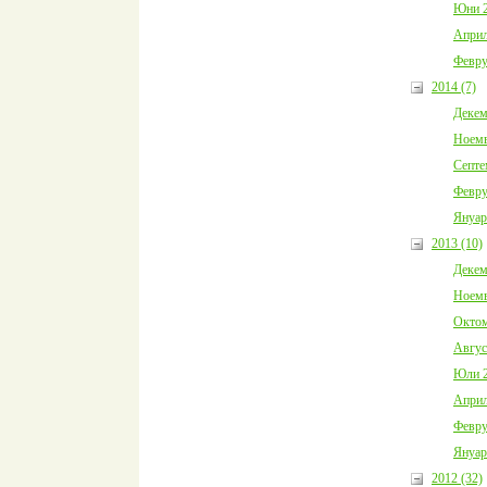
Юни 2
Април
Февру
2014 (7)
Декем
Ноемв
Септе
Февру
Януар
2013 (10)
Декем
Ноемв
Октом
Авгус
Юли 2
Април
Февру
Януар
2012 (32)