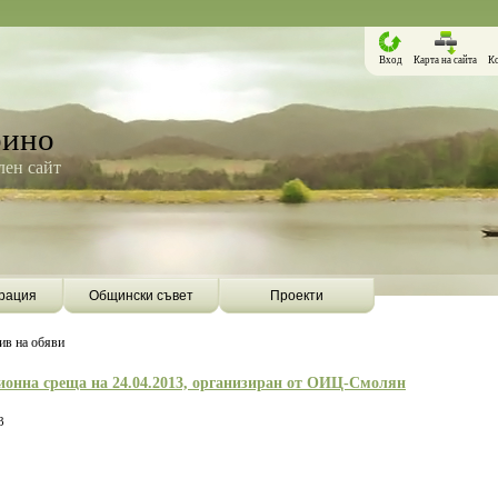
Вход
Карта на сайта
К
рино
ен сайт
рация
Общински съвет
Проекти
ив на обяви
онна среща на 24.04.2013, организиран от ОИЦ-Смолян
3
Борино ще бъде първата община в
Община Борино ск