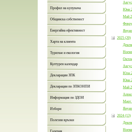
Авгус
Профил на купувача
Юни 2
Май 2
Общинска собственост
Февру
Енергийна ефективност
Януар
2025 (20)
Харта на клиента
Декем
Ноемв
Туризъм и екология
Октом
Културен календар
Авгус
Юли 2
Декларации ЗПК
Юни 2
Декларации по ЗПКОНПИ
Май 2
Април
Информация по ЗДОИ
Март 
Януар
Избори
2024 (13)
Полезни връзки
Декем
Ноемв
Галерия