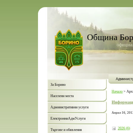
Община Бо
официал
Админист
За Борино
Начало
>
Арх
Населени места
Информаци
Административни услуги
Април 16, 201
ЕлектронниАдмУслуги
2026 (6)
Търгове и обявления