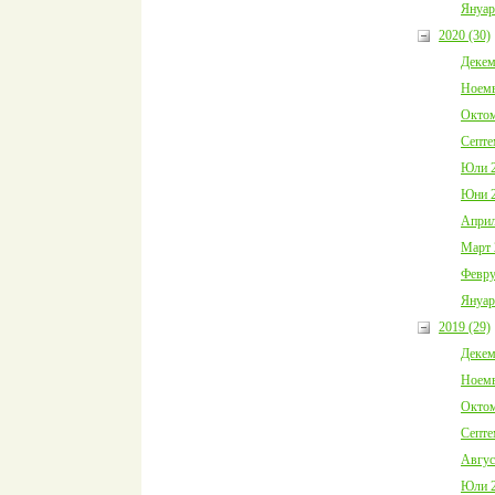
Януар
2020 (30)
Декем
Ноемв
Октом
Септе
Юли 2
Юни 2
Април
Март 
Февру
Януар
2019 (29)
Декем
Ноемв
Октом
Септе
Авгус
Юли 2