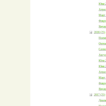
Юни 2
Април
Март 
Февру
Януар
2018 (21)
Ноемв
Октом
Септе
Авгус
Юли 2
Юни 2
Април
Март 
Февру
Януар
2017 (21)
Декем
Ноемв