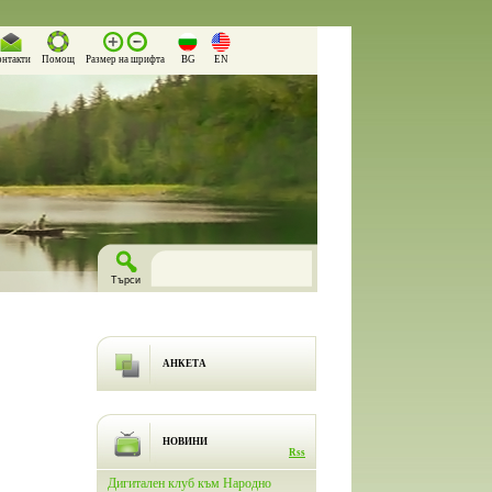
онтакти
Помощ
Размер на шрифта
BG
EN
АНКЕТА
НОВИНИ
Rss
лючи
Дигитален клуб към Народно
На 26.03.2026 г. в Народно