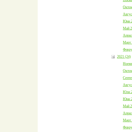
Октом
Авгус
Юни 2
Май 2
Април
Март 
Февру
2021 (24)
Ноемв
Октом
Септе
Авгус
Юли 2
Юни 2
Май 2
Април
Март 
Февру