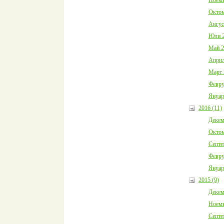
Октом
Авгус
Юли 2
Май 2
Април
Март 
Февру
Януар
2016 (11)
Декем
Октом
Септе
Февру
Януар
2015 (9)
Декем
Ноемв
Септе