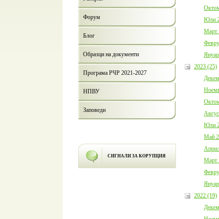
Октом
Форум
Юли 2
Март 
Блог
Февру
Образци на документи
Януар
2023 (25)
Програма РЧР 2021-2027
Декем
Ноемв
НПВУ
Октом
Заповеди
Авгус
Юли 2
Май 2
Април
СИГНАЛИ ЗА КОРУПЦИЯ
Март 
Февру
Януар
2022 (19)
Декем
Ноемв