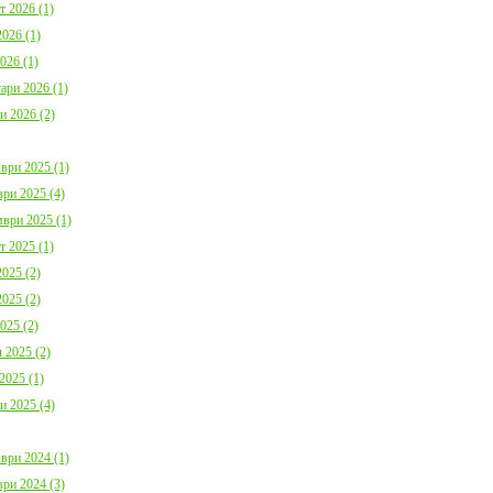
България с план за мирно
Договор:BG16FFPR
т 2026 (1)
съжителство с мечките
0001-C01 от 17.07.2
026 (1)
Дата:
05.08.2026
Дата:
20.07.2026
026 (1)
ари 2026 (1)
повече информация
пов
и 2026 (2)
ври 2025 (1)
ри 2025 (4)
ври 2025 (1)
Покана за публично обсъждане
Община Борино в съ
т 2025 (1)
Годишния отчет за изпълнението и
изискванията на осн
025 (2)
приключването на Общинския
(1) от Наредба за п
бюджет за 2025 г. на Община
социалните услуги,
025 (2)
Борино
№ 133 от 6.04.2021 г
025 (2)
Дата:
03.08.2026
29 от 9.04.2021 г. п
обществено обсъжда
 2025 (2)
Общински годишен п
повече информация
Дата:
04.06.2026
2025 (1)
и 2025 (4)
пов
ври 2024 (1)
ри 2024 (3)