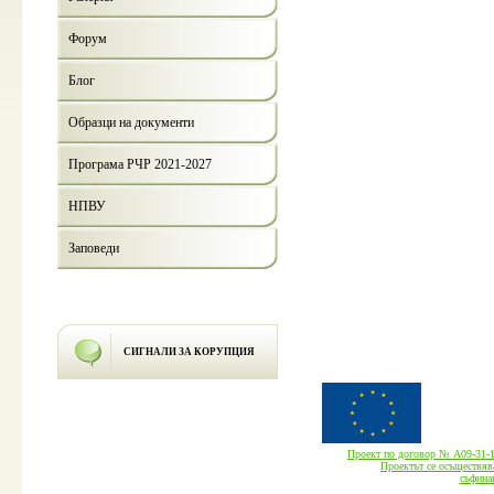
Форум
Блог
Образци на документи
Програма РЧР 2021-2027
НПВУ
Заповеди
СИГНАЛИ ЗА КОРУПЦИЯ
Проект по договор № А09-3
Проектът се осъществява
cъфина