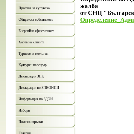
жалба
Профил на купувача
от СНЦ "Българск
Определение_Адм
Общинска собственост
Енергийна ефективност
Харта на клиента
Туризъм и екология
Културен календар
Декларации ЗПК
Декларации по ЗПКОНПИ
Информация по ЗДОИ
Избори
Полезни връзки
Галерия