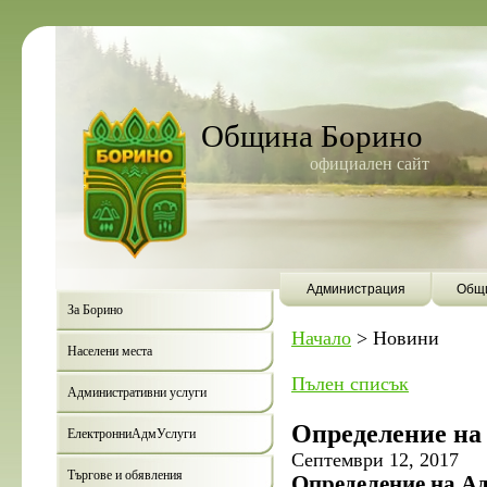
Община Борино
официален сайт
Администрация
Общи
За Борино
Начало
>
Новини
Населени места
Пълен списък
Административни услуги
Определение на
ЕлектронниАдмУслуги
Септември 12, 2017
Търгове и обявления
Определение на А