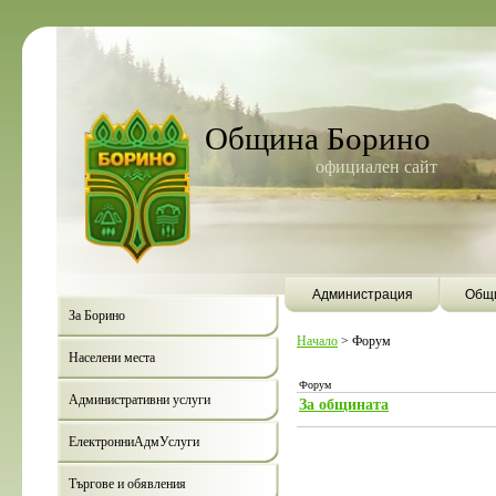
Община Борино
официален сайт
Администрация
Общи
За Борино
Начало
>
Форум
Населени места
Форум
Административни услуги
За общината
ЕлектронниАдмУслуги
Търгове и обявления