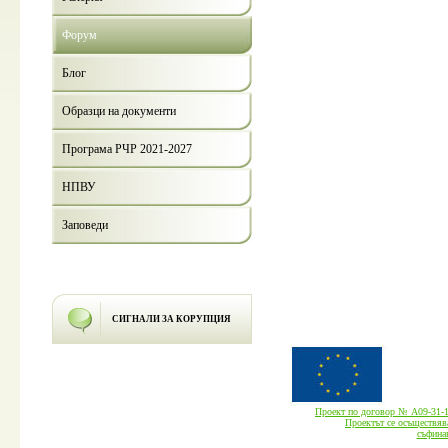
Форум
Блог
Образци на документи
Програма РЧР 2021-2027
НПВУ
Заповеди
СИГНАЛИ ЗА КОРУПЦИЯ
Проект по договор № А09-3
Проектът се осъществява
cъфина