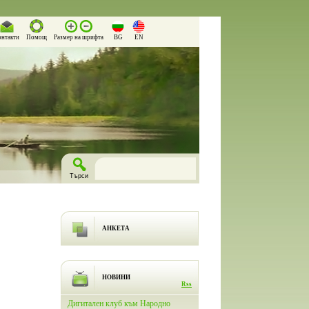
онтакти
Помощ
Размер на шрифта
BG
EN
АНКЕТА
НОВИНИ
Rss
лючи
Дигитален клуб към Народно
На 26.03.2026 г. в Народно