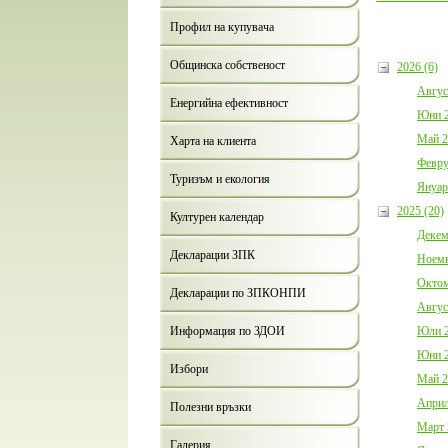
Профил на купувача
Общинска собственост
2026 (6)
Авгус
Енергийна ефективност
Юни 2
Май 2
Харта на клиента
Февру
Туризъм и екология
Януар
2025 (20)
Културен календар
Декем
Декларации ЗПК
Ноемв
Октом
Декларации по ЗПКОНПИ
Авгус
Юли 2
Информация по ЗДОИ
Юни 2
Избори
Май 2
Април
Полезни връзки
Март 
Галерия