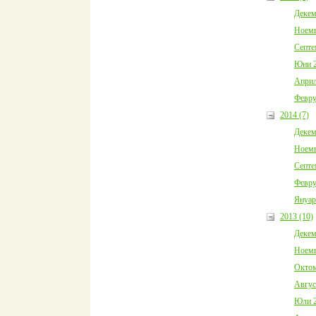
Декем
Ноемв
Септе
Юни 2
Април
Февру
2014 (7)
Декем
Ноемв
Септе
Февру
Януар
2013 (10)
Декем
Ноемв
Октом
Авгус
Юли 2