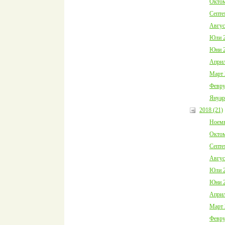
Октом
Септе
Авгус
Юли 2
Юни 2
Април
Март 
Февру
Януар
2018 (21)
Ноемв
Октом
Септе
Авгус
Юли 2
Юни 2
Април
Март 
Февру