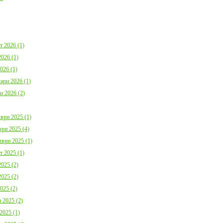
България с план за мирно
Договор:BG16FFPR
съжителство с мечките
0001-C01 от 17.07.2
Дата:
05.08.2026
Дата:
20.07.2026
повече информация
пов
т 2026 (1)
026 (1)
026 (1)
ари 2026 (1)
и 2026 (2)
Покана за публично обсъждане
Община Борино в съ
ври 2025 (1)
Годишния отчет за изпълнението и
изискванията на осн
приключването на Общинския
(1) от Наредба за п
ри 2025 (4)
бюджет за 2025 г. на Община
социалните услуги,
Борино
№ 133 от 6.04.2021 г
ври 2025 (1)
Дата:
03.08.2026
29 от 9.04.2021 г. п
т 2025 (1)
обществено обсъжда
Общински годишен п
025 (2)
повече информация
Дата:
04.06.2026
025 (2)
025 (2)
пов
 2025 (2)
2025 (1)