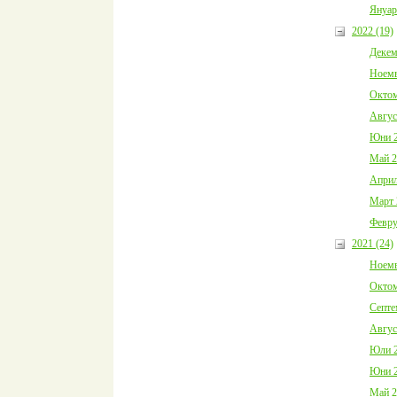
Януар
2022 (19)
Декем
Ноемв
Октом
Авгус
Юни 2
Май 2
Април
Март 
Февру
2021 (24)
Ноемв
Октом
Септе
Авгус
Юли 2
Юни 2
Май 2