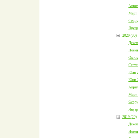
Април
Март 
Февру
Януар
2020 (30)
Декем
Ноемв
Октом
Септе
Юли 2
Юни 2
Април
Март 
Февру
Януар
2019 (29)
Декем
Ноемв