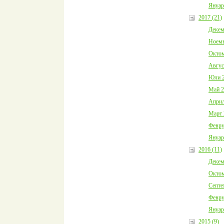
Януар
2017 (21)
Декем
Ноемв
Октом
Авгус
Юли 2
Май 2
Април
Март 
Февру
Януар
2016 (11)
Декем
Октом
Септе
Февру
Януар
2015 (9)