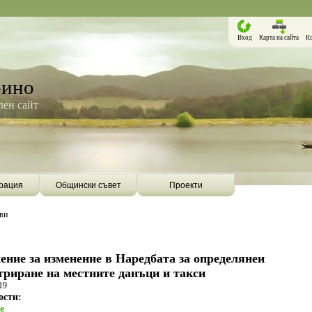
Вход
Карта на сайта
К
рино
ен сайт
рация
Общински съвет
Проекти
ви
ние за изменение в Наредбата за определянеи
риране на местните данъци и такси
19
ости:
Борино ще бъде първата община в
Община Борино ск
e