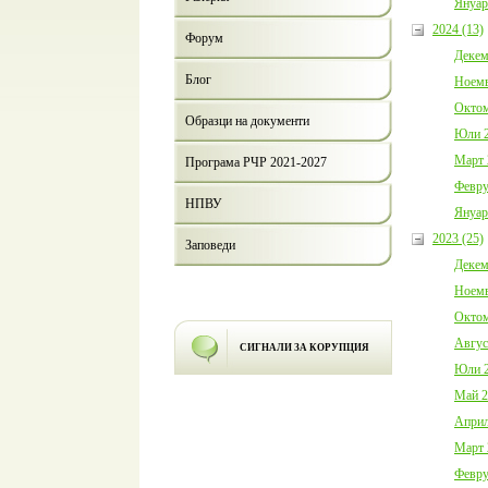
Януар
2024 (13)
Форум
Декем
Блог
Ноемв
Октом
Образци на документи
Юли 2
Март 
Програма РЧР 2021-2027
Февру
НПВУ
Януар
2023 (25)
Заповеди
Декем
Ноемв
Октом
Авгус
СИГНАЛИ ЗА КОРУПЦИЯ
Юли 2
Май 2
Април
Март 
Февру