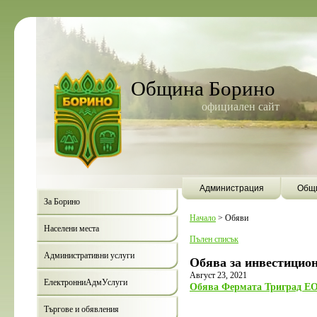
Община Борино
официален сайт
Администрация
Общи
За Борино
Начало
>
Обяви
Населени места
Пълен списък
Административни услуги
Обява за инвестицион
Август 23, 2021
ЕлектронниАдмУслуги
Обява Фермата Триград Е
Търгове и обявления