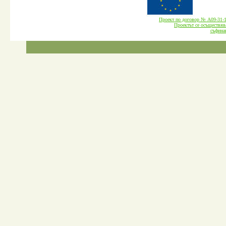
Проект по договор № А09-3
Проектът се осъществява
cъфина