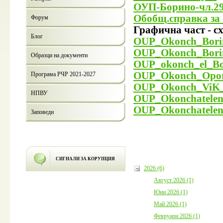
ОУП-Борино-чл.29
Обобщ.справка з
Форум
Графична част - с
Блог
OUP_Okonch_Bori
OUP_Okonch_Bori
Образци на документи
OUP_okonch_el_Bo
OUP_Okonch_Opor
Програма РЧР 2021-2027
OUP_Okonch_ViK_
НПВУ
OUP_Okonchatelen
OUP_Okonchatel
Заповеди
СИГНАЛИ ЗА КОРУПЦИЯ
2026 (6)
Август 2026 (1)
Юни 2026 (1)
Май 2026 (1)
Февруари 2026 (1)