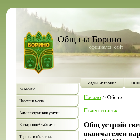
Община Борино
официален сайт
Администрация
Общи
За Борино
Начало
>
Обяви
Населени места
Пълен списък
Административни услуги
Общ устройстве
ЕлектронниАдмУслуги
окончателен ва
Търгове и обявления