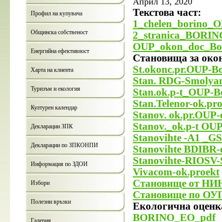
Април 13, 2020
Текстова част:
Профил на купувача
1_chelen_borino_
Общинска собственост
2_stranica_BORIN
OUP_okon_doc_Bo
Енергийна ефективност
Становища за окон
St.okonc.pr.OUP-B
Харта на клиента
Stan. RDG-Smolyan
Туризъм и екология
Stan.ok.p-t_OUP-B
Stan.Telenor-ok.pr
Културен календар
Stanov. ok.pr.OUP
Stanov._ok.p-t OU
Декларации ЗПК
Stanovihte -A1 _GS
Декларации по ЗПКОНПИ
Stanovihte BDIBR-
Stanovihte-RIOSV-
Информация по ЗДОИ
Vivacom-ok.proekt
Становище от НИ
Избори
Становище по ОУ
Полезни връзки
Екологична оценк
BORINO_EO_pdf
Галерия