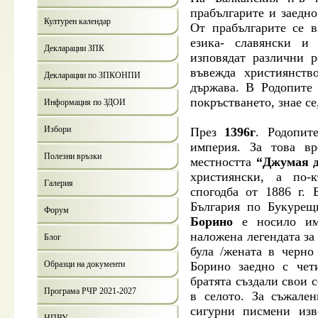
прабългарите и заедно
Културен календар
От прабългарите се в
езика- славянски и
Декларации ЗПК
изповядат различни р
въвежда християнств
Декларации по ЗПКОНПИ
държава. В Родопите 
покръстването, знае се
Информация по ЗДОИ
Избори
През
1396г
. Родопит
империя. За това вр
Полезни връзки
местността
“Джумая д
християнски, а по-
Галерия
спогодба от 1886 г. 
България по Букурещ
Форум
Борино
е носило и
наложена легендата за 
Блог
була /жената в черно
Образци на документи
Борино заедно с чет
братята създали свои 
Програма РЧР 2021-2027
в селото. За съжале
сигурни писмени изв