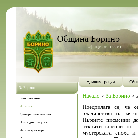
Община Борино
официален сайт
Администрация
Общи
За Борино
Начало
>
За Борино
>
Разположение
Предполага се, че 
История
владичество на мяс
Културно наследство
Първите писменни да
Природни ресурси
открити:палеолитн
Инфраструктура
мустерската епоха и