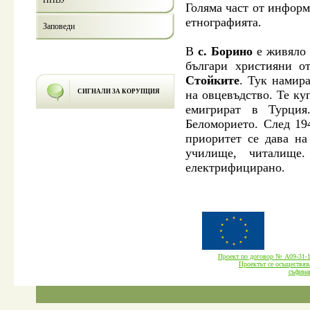
НПВУ
Голяма част от информ
етнографията.
Заповеди
В
с. Борино
е живяло с
българи християни о
Стойките
. Тук намира
СИГНАЛИ ЗА КОРУПЦИЯ
на овцевъдство. Те ку
емигрират в Турци
Беломорието. След 194
приоритет се дава на
училище, читалище
електрифицирано.
Проект по договор № А09-3
Проектът се осъществява
cъфина