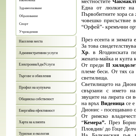
Икономика
местностите
Чакмакл
Една от люлките на 
Здравеопазване
Първобитните хора са
Образование
човешко присъствие в
Спорт
“Орфей”- кремъчни оръ
Учреждения
През есента и зимата 
Населени места
За това свидетелствув
Хр
. в Ягодинската п
Административни услуги
жената-майка и култа 
От преди
ІІ хилядоле
ЕлектронниАдмУслуги
племе беси. От тях са
Търгове и обявления
светилища.
Светилището на Диони
Профил на купувача
свързани с името н
звуците на лирата си в
Общинска собственост
на връх
Виденица
се е
Дионис - посещавано 
Енергийна ефективност
От римско владичес
“
Кемера”.
През Борин
Харта на клиента
Пловдив/ до Гоце Делч
Туризъм и екология
На Балканския п-в п