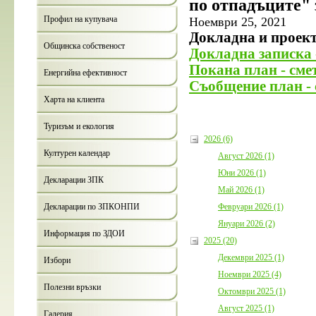
по отпадъците" з
Профил на купувача
Ноември 25, 2021
Докладна и проект
Общинска собственост
Докладна записка 
Покана план - сме
Енергийна ефективност
Съобщение план - 
Харта на клиента
Туризъм и екология
2026 (6)
Културен календар
Август 2026 (1)
Юни 2026 (1)
Декларации ЗПК
Май 2026 (1)
Февруари 2026 (1)
Декларации по ЗПКОНПИ
Януари 2026 (2)
Информация по ЗДОИ
2025 (20)
Декември 2025 (1)
Избори
Ноември 2025 (4)
Полезни връзки
Октомври 2025 (1)
Август 2025 (1)
Галерия