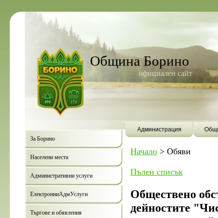
Община Борино
официален сайт
Администрация
Общи
За Борино
Начало
>
Обяви
Населени места
Пълен списък
Административни услуги
Обществено обс
ЕлектронниАдмУслуги
дейностите "Чи
Търгове и обявления