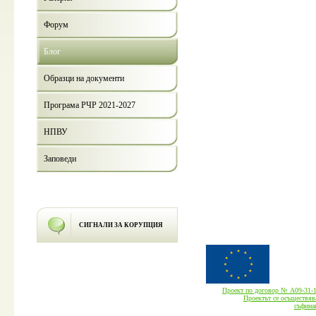
Форум
Блог
Образци на документи
Програма РЧР 2021-2027
НПВУ
Заповеди
СИГНАЛИ ЗА КОРУПЦИЯ
Проект по договор № А09-3
Проектът се осъществява
cъфина