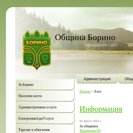
Община Борино
официален сайт
Администрация
Общи
За Борино
Начало
>
Блог
Населени места
Информация
Административни услуги
ЕлектронниАдмУслуги
03 Август 2010 г.
За общината
Търгове и обявления
Коментари (
0
)