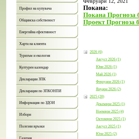
Февруари 12, 2021
България с план за мирн
Покана:
съжителство с мечките
Профил на купувача
Дата:
05.08.2026
Покана Прогноза 
Общинска собственост
Проект Прогноза 
повече и
Енергийна ефективност
Харта на клиента
2026 (6)
Туризъм и екология
Август 2026 (1)
Юни 2026 (1)
Културен календар
Покана за публично
Годишния отчет за и
Май 2026 (1)
приключването на 
Декларации ЗПК
Февруари 2026 (1)
бюджет за 2025 г. н
Борино
Януари 2026 (2)
Декларации по ЗПКОНПИ
Дата:
03.08.2026
2025 (20)
Информация по ЗДОИ
Декември 2025 (1)
пове
Ноември 2025 (4)
Избори
Октомври 2025 (1)
Август 2025 (1)
Полезни връзки
Юли 2025 (2)
Галерия