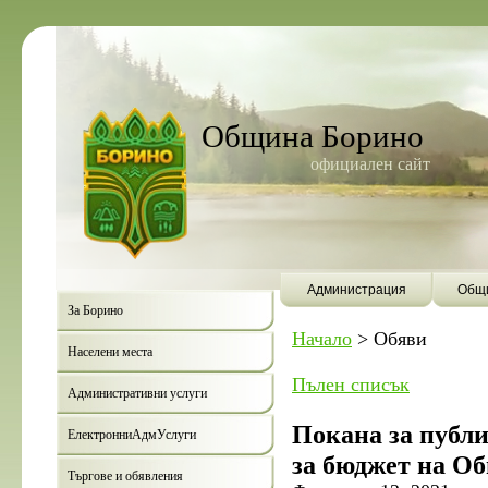
Община Борино
официален сайт
Администрация
Общи
За Борино
Начало
>
Обяви
Населени места
Пълен списък
Административни услуги
Покана за публ
ЕлектронниАдмУслуги
за бюджет на Об
Търгове и обявления
Борино ще бъде първата 