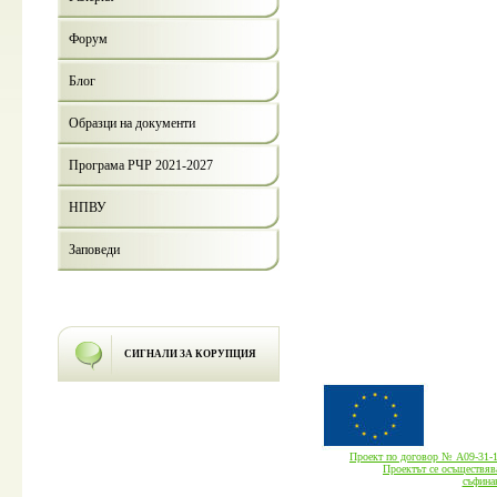
Форум
Блог
Образци на документи
Програма РЧР 2021-2027
НПВУ
Заповеди
СИГНАЛИ ЗА КОРУПЦИЯ
Проект по договор № А09-3
Проектът се осъществява
cъфина