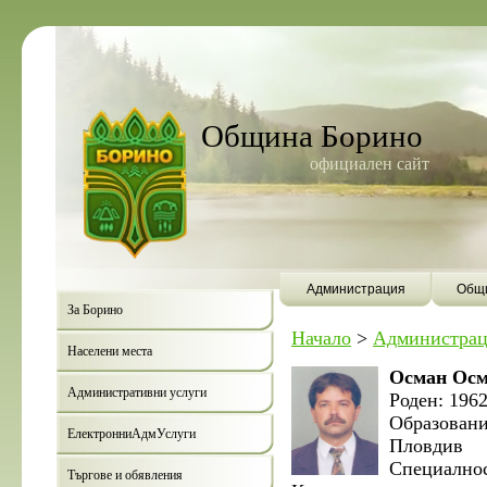
Община Борино
официален сайт
Администрация
Общи
За Борино
Начало
>
Администрац
Населени места
Осман Ос
Административни услуги
Роден: 1962
Образовани
ЕлектронниАдмУслуги
Пловдив
Специално
Търгове и обявления