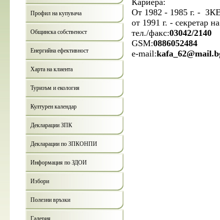
Кариера:
От 1982 - 1985 г. - ЗК
Профил на купувача
от 1991 г. - секретар 
тел./факс:
03042/2140
Общинска собственост
GSM:
0886052484
Енергийна ефективност
e-mail:
kafa_62@mail.b
Харта на клиента
Туризъм и екология
Културен календар
Декларации ЗПК
Декларации по ЗПКОНПИ
Информация по ЗДОИ
Избори
Полезни връзки
Галерия