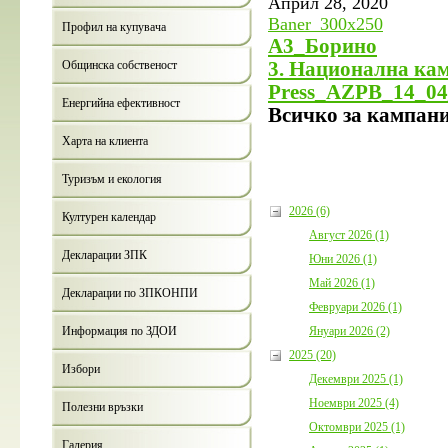
Април 28, 2020
Baner_300x250
Профил на купувача
А3_Борино
Общинска собственост
3. Национална кам
Press_AZPB_14_04
Енергийна ефективност
Всичко за кампан
Харта на клиента
Туризъм и екология
2026 (6)
Културен календар
Август 2026 (1)
Декларации ЗПК
Юни 2026 (1)
Май 2026 (1)
Декларации по ЗПКОНПИ
Февруари 2026 (1)
Януари 2026 (2)
Информация по ЗДОИ
2025 (20)
Избори
Декември 2025 (1)
Ноември 2025 (4)
Полезни връзки
Октомври 2025 (1)
Галерия