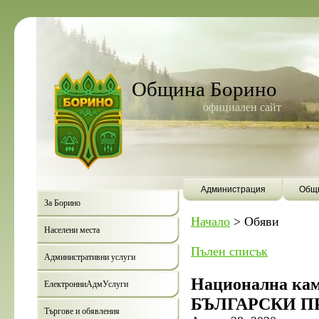
Община Борино
официален сайт
Администрация
Общи
За Борино
Начало
>
Обяви
Населени места
Пълен списък
Административни услуги
Национална к
ЕлектронниАдмУслуги
БЪЛГАРСКИ П
Търгове и обявления