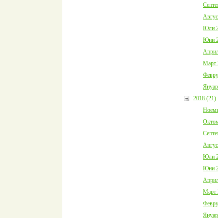
Септе
Авгус
Юли 2
Юни 2
Април
Март 
Февру
Януар
2018 (21)
Ноемв
Октом
Септе
Авгус
Юли 2
Юни 2
Април
Март 
Февру
Януар