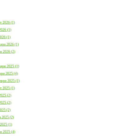
България с план за мирно
Договор:BG16FFPR
съжителство с мечките
0001-C01 от 17.07.2
Дата:
05.08.2026
Дата:
20.07.2026
т 2026 (1)
повече информация
пов
026 (1)
026 (1)
ари 2026 (1)
и 2026 (2)
ври 2025 (1)
Покана за публично обсъждане
Община Борино в съ
Годишния отчет за изпълнението и
изискванията на осн
ри 2025 (4)
приключването на Общинския
(1) от Наредба за п
ври 2025 (1)
бюджет за 2025 г. на Община
социалните услуги,
Борино
№ 133 от 6.04.2021 г
т 2025 (1)
Дата:
03.08.2026
29 от 9.04.2021 г. п
обществено обсъжда
025 (2)
Общински годишен п
025 (2)
повече информация
Дата:
04.06.2026
025 (2)
 2025 (2)
пов
2025 (1)
и 2025 (4)