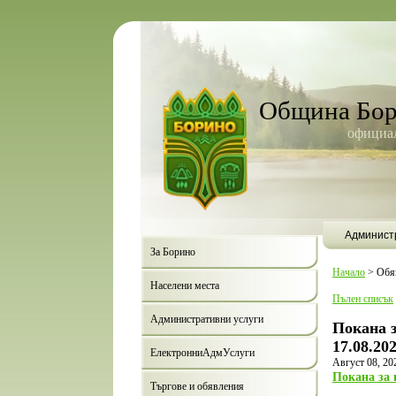
Община Бо
официал
Админист
За Борино
Начало
>
Обя
Населени места
Пълен списък
Административни услуги
Покана з
17.08.20
ЕлектронниАдмУслуги
Август 08, 20
Покана за 
Търгове и обявления