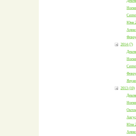
Декем
Ноемв
Септе
Юни 2
Април
Февру
2014 (7)
Декем
Ноемв
Септе
Февру
Януар
2013 (10)
Декем
Ноемв
Октом
Авгус
Юли 2
Април