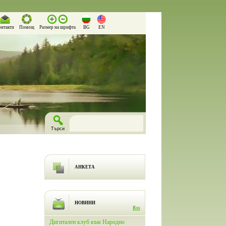
онтакти
Помощ
Размер на шрифта
BG
EN
АНКЕТА
НОВИНИ
Rss
лючи
Дигитален клуб към Народно
На 26.03.2026 г. в Народно