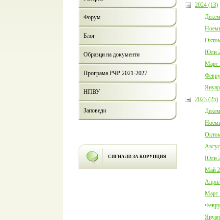
2024 (13)
Декем
Форум
Ноемв
Блог
Октом
Юли 2
Образци на документи
Март 
Програма РЧР 2021-2027
Февру
Януар
НПВУ
2023 (25)
Заповеди
Декем
Ноемв
Октом
Авгус
СИГНАЛИ ЗА КОРУПЦИЯ
Юли 2
Май 2
Април
Март 
Февру
Януар