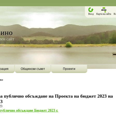
Вход
Карта на сайта
К
рино
ен сайт
рация
Общински съвет
Проекти
ви
а публично обсъждане на Проекта на бюджет 2023 на
23
23
публично обсъждане Бюджет 2023 г.
Борино ще бъде първата община в
Община Борино ск