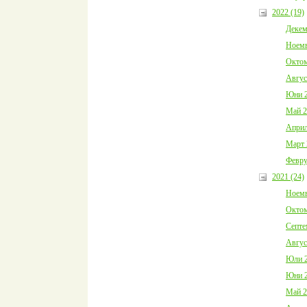
2022 (19)
Декем
Ноемв
Октом
Авгус
Юни 2
Май 2
Април
Март 
Февру
2021 (24)
Ноемв
Октом
Септе
Авгус
Юли 2
Юни 2
Май 2