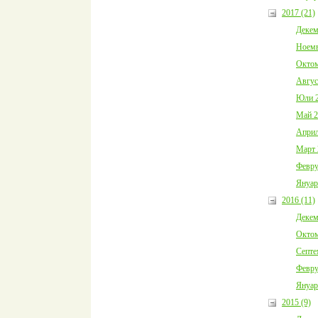
2017 (21)
Декем
Ноемв
Октом
Авгус
Юли 2
Май 2
Април
Март 
Февру
Януар
2016 (11)
Декем
Октом
Септе
Февру
Януар
2015 (9)