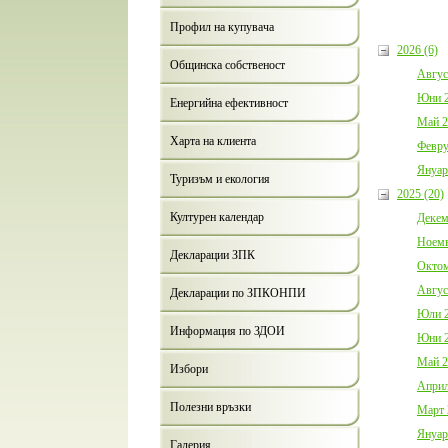
Профил на купувача
2026 (6)
Общинска собственост
Авгус
Юни 2
Енергийна ефективност
Май 2
Харта на клиента
Февру
Януар
Туризъм и екология
2025 (20)
Културен календар
Декем
Ноемв
Декларации ЗПК
Октом
Авгус
Декларации по ЗПКОНПИ
Юли 2
Информация по ЗДОИ
Юни 2
Май 2
Избори
Април
Полезни връзки
Март 
Януар
Галерия