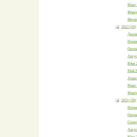
Март 
Февру
Януар
2022 (19)
Декем
Ноемв
Октом
Авгус
Юни 2
Май 2
Април
Март 
Февру
2021 (24)
Ноемв
Октом
Септе
Авгус
Юли 2