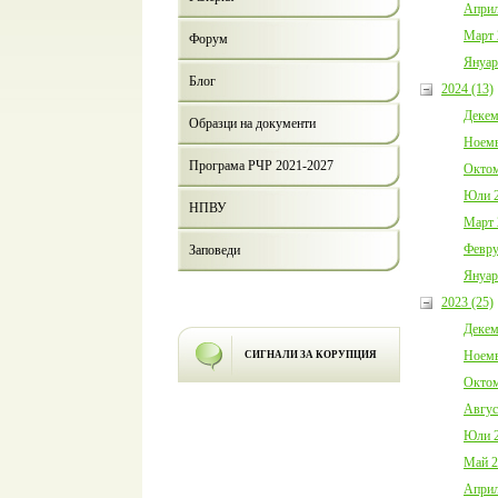
Април
Март 
Форум
Януар
Блог
2024 (13)
Декем
Образци на документи
Ноемв
Програма РЧР 2021-2027
Октом
Юли 2
НПВУ
Март 
Февру
Заповеди
Януар
2023 (25)
Декем
Ноемв
СИГНАЛИ ЗА КОРУПЦИЯ
Октом
Авгус
Юли 2
Май 2
Април