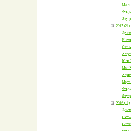
Март 
Февру
Януар
2017 (21)
Декем
Ноемв
Октом
Авгус
Юли 2
Май 2
Април
Март 
Февру
Януар
2016 (11)
Декем
Октом
Септе
Февру