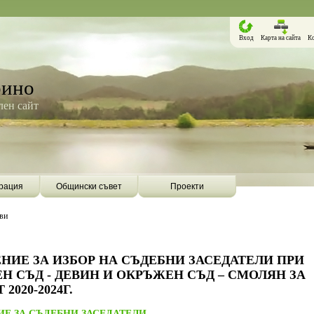
Вход
Карта на сайта
К
рино
ен сайт
рация
Общински съвет
Проекти
ви
НИЕ ЗА ИЗБОР НА СЪДЕБНИ ЗАСЕДАТЕЛИ ПРИ
Н СЪД - ДЕВИН И ОКРЪЖЕН СЪД – СМОЛЯН ЗА
2020-2024Г.
Борино ще бъде първата община в
Община Борино ск
ИЕ ЗА СЪДЕБНИ ЗАСЕДАТЕЛИ