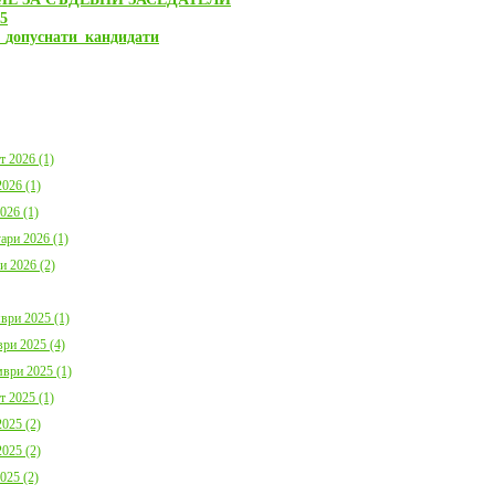
България с план за мирно
Договор:BG16FFPR
-5
съжителство с мечките
0001-C01 от 17.07.2
_допуснати_кандидати
Дата:
05.08.2026
Дата:
20.07.2026
повече информация
пов
т 2026 (1)
026 (1)
026 (1)
ари 2026 (1)
Покана за публично обсъждане
Община Борино в съ
Годишния отчет за изпълнението и
изискванията на осн
и 2026 (2)
приключването на Общинския
(1) от Наредба за п
бюджет за 2025 г. на Община
социалните услуги,
Борино
№ 133 от 6.04.2021 г
ври 2025 (1)
Дата:
03.08.2026
29 от 9.04.2021 г. п
ри 2025 (4)
обществено обсъжда
Общински годишен п
ври 2025 (1)
повече информация
Дата:
04.06.2026
т 2025 (1)
025 (2)
пов
025 (2)
025 (2)