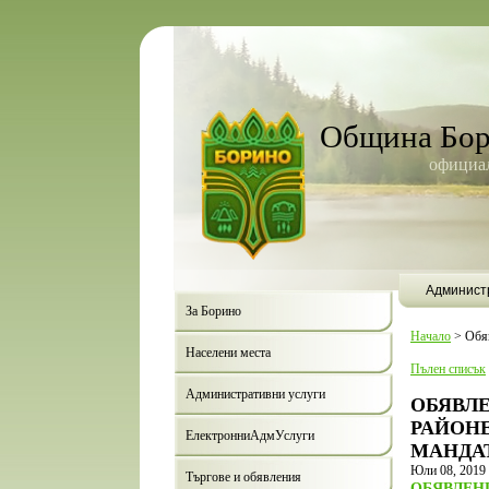
Община Бо
официал
Админист
За Борино
Начало
>
Обя
Населени места
Пълен списък
Административни услуги
ОБЯВЛЕ
РАЙОНЕ
ЕлектронниАдмУслуги
МАНДАТ 
Юли 08, 2019
Търгове и обявления
ОБЯВЛЕН