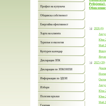
Prilojenia1
Профил на купувача
Обявление
Общинска собственост
Енергийна ефективност
2026 (6)
Харта на клиента
Авгус
Юни 2
Туризъм и екология
Май 2
Февру
Културен календар
Януар
Декларации ЗПК
2025 (20)
Декем
Декларации по ЗПКОНПИ
Ноемв
Информация по ЗДОИ
Октом
Авгус
Избори
Юли 2
Полезни връзки
Юни 2
Май 2
Галерия