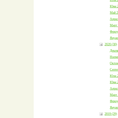
Юни 2
Май 2
Април
Март 
Февру
Януар
2020 (30)
Декем
Ноемв
Октом
Септе
Юли 2
Юни 2
Април
Март 
Февру
Януар
2019 (29)