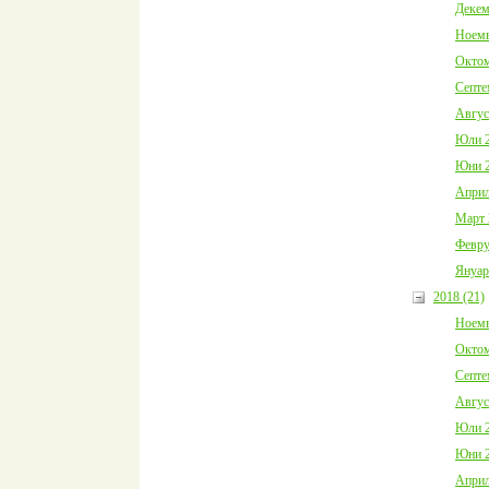
Декем
Ноемв
Октом
Септе
Авгус
Юли 2
Юни 2
Април
Март 
Февру
Януар
2018 (21)
Ноемв
Октом
Септе
Авгус
Юли 2
Юни 2
Април