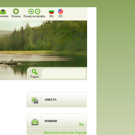
онтакти
Помощ
Размер на шрифта
BG
EN
АНКЕТА
НОВИНИ
Rss
лючи
Дигитален клуб към Народно
На 26.03.2026 г. в Народно