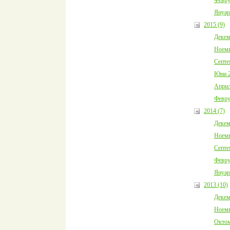
Януар
2015 (9)
Декем
Ноемв
Септе
Юни 2
Април
Февру
2014 (7)
Декем
Ноемв
Септе
Февру
Януар
2013 (10)
Декем
Ноемв
Октом