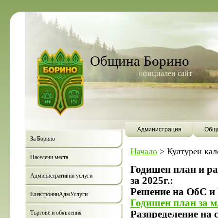
Община Борино
официален сайт
Администрация
Общи
За Борино
Начало
>
Културен кал
Населени места
Годишен план и ра
Административни услуги
за 2025г.:
Решение на ОбС и 
ЕлектронниАдмУслуги
Годишен план за м
Разпределение на с
Търгове и обявления