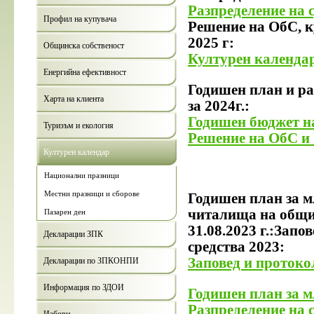
Разпределение на с
Профил на купувача
Решение на ОбС, к
2025 г:
Общинска собственост
Културен календар
Енергийна ефективност
Годишен план и ра
Харта на клиента
за 2024г.:
Годишен бюджет на
Туризъм и екология
Решение на ОбС и 
Културен календар
Национални празници
Местни празници и сборове
Годишен план за м
читалища на общин
Пазарен ден
31.08.2023 г.:Запо
Декларации ЗПК
средства 2023:
Заповед и протоко
Декларации по ЗПКОНПИ
Информация по ЗДОИ
Годишен план за мл
Разпределение на 