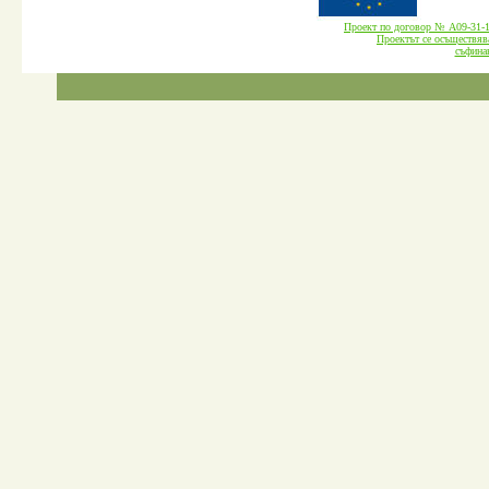
Проект по договор № А09-3
Проектът се осъществява
cъфина