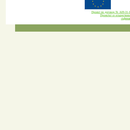
Проект по договор № А09-3
Проектът се осъществява
cъфина