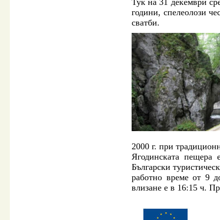
Тук на 31 декември сре
години, спелеолози чес
сватби.
2000 г. при традицион
Ягодинската пещера 
Български туристическ
работно време от 9 д
влизане е в 16:15 ч. П