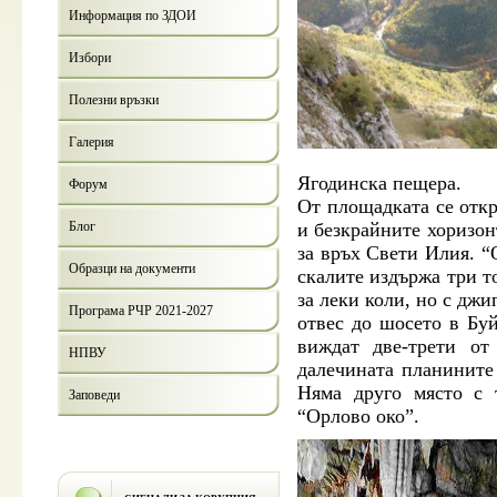
Информация по ЗДОИ
Избори
Полезни връзки
Галерия
Ягодинска пещера.
Форум
От площадката се откр
Блог
и безкрайните хоризон
за връх Свети Илия. 
Образци на документи
скалите издържа три т
за леки коли, но с дж
Програма РЧР 2021-2027
отвес до шосето в Буй
виждат две-трети от
НПВУ
далечината планините
Няма друго място с 
Заповеди
“Орлово око”.