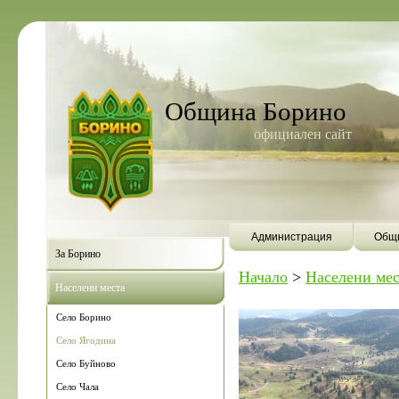
Община Борино
официален сайт
Администрация
Общи
За Борино
Начало
>
Населени мес
Населени места
Село Борино
Село Ягодина
Село Буйново
Село Чала