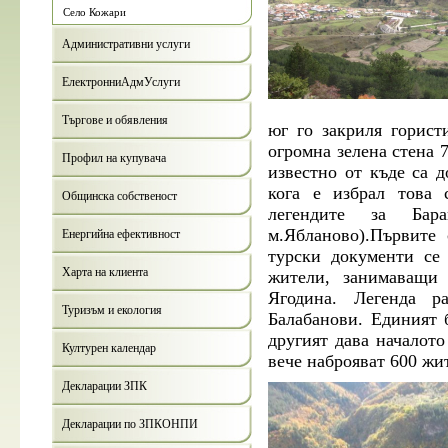
Село Кожари
Административни услуги
ЕлектронниАдмУслуги
Търгове и обявления
юг го закриля гористи
огромна зелена стена 
Профил на купувача
известно от къде са 
кога е избрал това 
Общинска собственост
легендите за Бар
м.Ябланово).Първите
Енергийна ефективност
турски документи се
Харта на клиента
жители, занимаващи 
Ягодина. Легенда р
Туризъм и екология
Балабанови. Единият б
другият дава началото
Културен календар
вече наброяват 600 жи
Декларации ЗПК
Декларации по ЗПКОНПИ