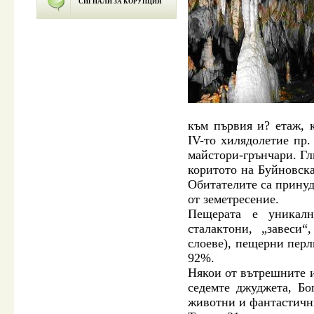
СИГНАЛИ ЗА КОРУПЦИЯ
към първия и? етаж, 
IV-то хилядолетие пр.
майстори-грънчари. Гл
коритото на Буйновска
Обитателите са принуд
от земетресение.
Пещерата е уникалн
сталактони, „завеси
слоеве), пещерни перл
92%.
Някои от вътрешните 
седемте джуджета, Б
животни и фантастичн