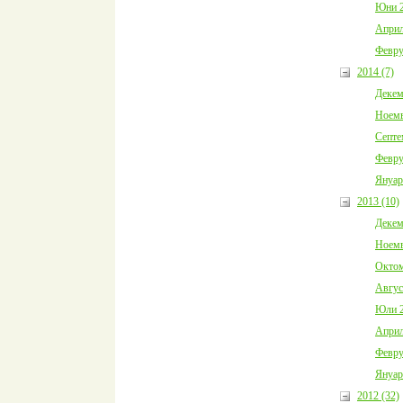
Юни 2
Април
Февру
2014 (7)
Декем
Ноемв
Септе
Февру
Януар
2013 (10)
Декем
Ноемв
Октом
Авгус
Юли 2
Април
Февру
Януар
2012 (32)