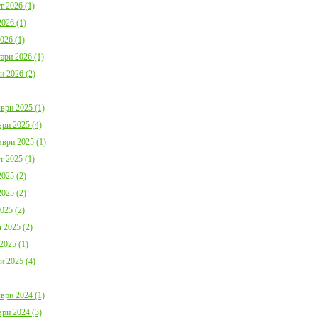
България с план за мирно
Договор:BG16FFPR
т 2026 (1)
съжителство с мечките
0001-C01 от 17.07.2
026 (1)
Дата:
05.08.2026
Дата:
20.07.2026
026 (1)
ари 2026 (1)
повече информация
пов
и 2026 (2)
ври 2025 (1)
ри 2025 (4)
ври 2025 (1)
Покана за публично обсъждане
Община Борино в съ
т 2025 (1)
Годишния отчет за изпълнението и
изискванията на осн
025 (2)
приключването на Общинския
(1) от Наредба за п
бюджет за 2025 г. на Община
социалните услуги,
025 (2)
Борино
№ 133 от 6.04.2021 г
025 (2)
Дата:
03.08.2026
29 от 9.04.2021 г. п
обществено обсъжда
 2025 (2)
Общински годишен п
повече информация
Дата:
04.06.2026
2025 (1)
и 2025 (4)
пов
ври 2024 (1)
ри 2024 (3)