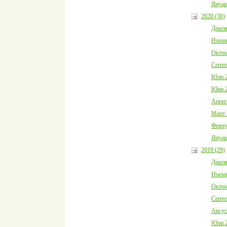
Януар
2020 (30)
Декем
Ноемв
Октом
Септе
Юли 2
Юни 2
Април
Март 
Февру
Януар
2019 (29)
Декем
Ноемв
Октом
Септе
Авгус
Юли 2