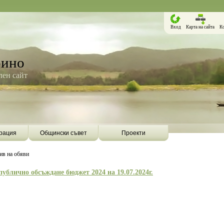
Вход
Карта на сайта
К
рино
ен сайт
рация
Общински съвет
Проекти
ив на обяви
публично обсъждане бюджет 2024 на 19.07.2024г.
Борино ще бъде първата община в
Община Борино ск