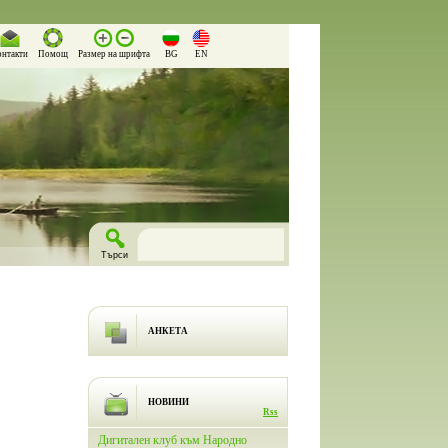
онтакти
Помощ
Размер на шрифта
BG
EN
АНКЕТА
НОВИНИ
Rss
лючи
Дигитален клуб към Народно
На 26.03.2026 г. в Народно