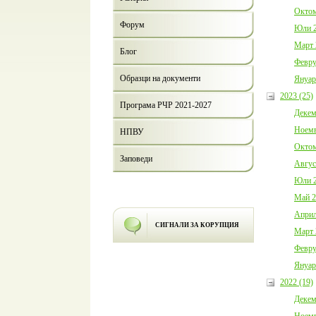
Октом
Форум
Юли 2
Март 
Блог
Февру
Образци на документи
Януар
2023 (25)
Програма РЧР 2021-2027
Декем
Ноемв
НПВУ
Октом
Заповеди
Авгус
Юли 2
Май 2
Април
СИГНАЛИ ЗА КОРУПЦИЯ
Март 
Февру
Януар
2022 (19)
Декем
Ноемв