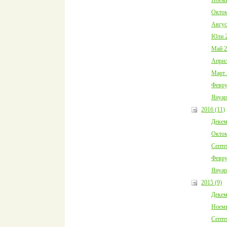
Октом
Авгус
Юли 2
Май 2
Април
Март 
Февру
Януар
2016 (11)
Декем
Октом
Септе
Февру
Януар
2015 (9)
Декем
Ноемв
Септе