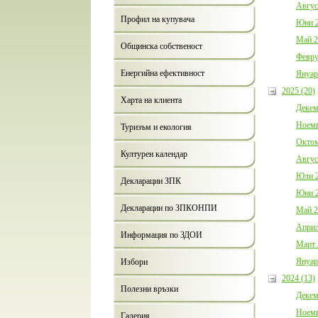
Авгус
Профил на купувача
Юни 2
Май 2
Общинска собственост
Февру
Енергийна ефективност
Януар
2025 (20)
Харта на клиента
Декем
Ноемв
Туризъм и екология
Октом
Културен календар
Авгус
Юли 2
Декларации ЗПК
Юни 2
Декларации по ЗПКОНПИ
Май 2
Април
Информация по ЗДОИ
Март 
Януар
Избори
2024 (13)
Полезни връзки
Декем
Ноемв
Галерия