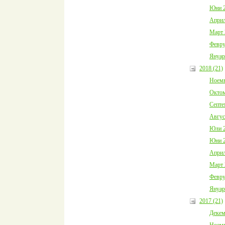
Юни 2
Април
Март 
Февру
Януар
2018 (21)
Ноемв
Октом
Септе
Авгус
Юли 2
Юни 2
Април
Март 
Февру
Януар
2017 (21)
Декем
Ноемв