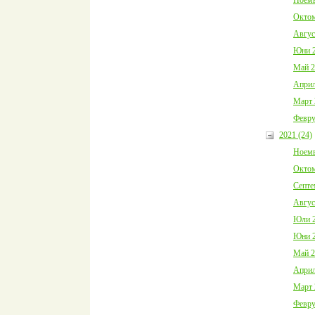
Октом
Авгус
Юни 2
Май 2
Април
Март 
Февру
2021 (24)
Ноемв
Октом
Септе
Авгус
Юли 2
Юни 2
Май 2
Април
Март 
Февру