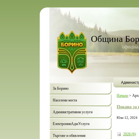
Община Бо
официал
Админист
За Борино
Начало
>
Арх
Населени места
Покана за 
Административни услуги
Юли 12, 2024
ЕлектронниАдмУслуги
2026 (6)
Търгове и обявления