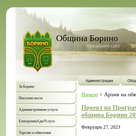
Община Борино
официален сайт
Администрация
Общи
За Борино
Начало
>
Архив на об
Населени места
Проект на Програм
Административни услуги
община Борино 20
ЕлектронниАдмУслуги
Февруари 27, 2023
Търгове и обявления