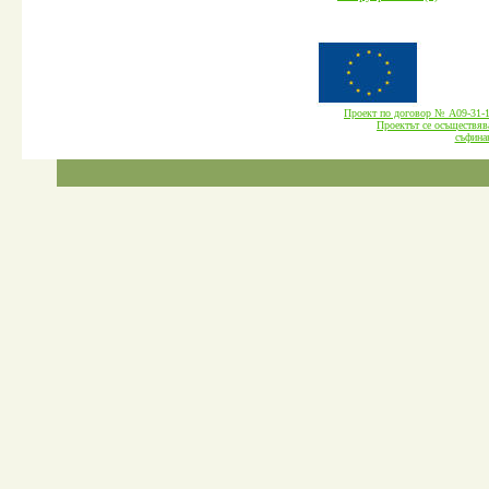
Проект по договор № А09-3
Проектът се осъществява
cъфина