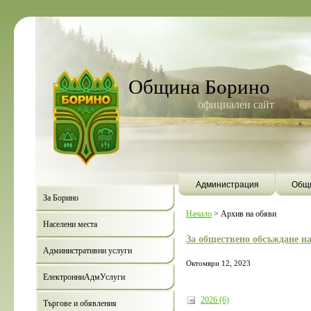
Община Борино
официален сайт
Администрация
Общи
За Борино
Начало
>
Архив на обяви
Населени места
За обществено обсъждане н
Административни услуги
Октомври 12, 2023
ЕлектронниАдмУслуги
2026 (6)
Търгове и обявления